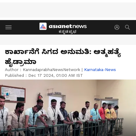
ಕನ್ನಡಪ್ರಭ
ಕಾರ್ಖಾನೆಗೆ ಸಿಗದ ಅನುಮತಿ: ಆತ್ಮಹತ್ಯೆ
ಹೈಡ್ರಾಮಾ
Author :
KannadaprabhaNewsNetwork
|
Karnataka-News
Published :
Dec 17 2024, 01:00 AM IST