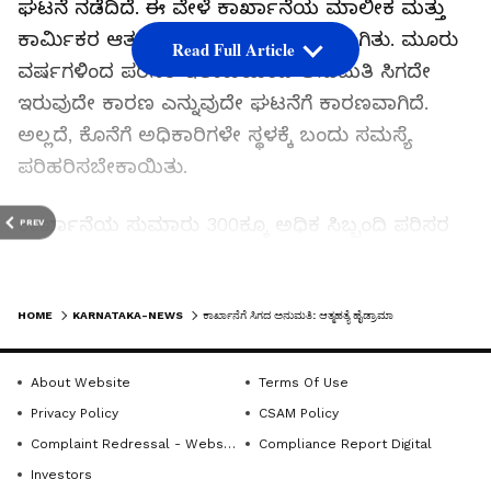
ಘಟನೆ ನಡೆದಿದೆ. ಈ ವೇಳೆ ಕಾರ್ಖಾನೆಯ ಮಾಲೀಕ ಮತ್ತು
ಕಾರ್ಮಿಕರ ಆತ್ಮಹತ್ಯೆಯ ಹೈಡ್ರಾಮಾವೇ ಜರುಗಿತು. ಮೂರು
Read Full Article
ವರ್ಷಗಳಿಂದ ಪರಿಸರ ಇಲಾಖೆಯಿಂದ ಅನುಮತಿ ಸಿಗದೇ
ಇರುವುದೇ ಕಾರಣ ಎನ್ನುವುದೇ ಘಟನೆಗೆ ಕಾರಣವಾಗಿದೆ.
ಅಲ್ಲದೆ, ಕೊನೆಗೆ ಅಧಿಕಾರಿಗಳೇ ಸ್ಥಳಕ್ಕೆ ಬಂದು ಸಮಸ್ಯೆ
ಪರಿಹರಿಸಬೇಕಾಯಿತು.
ಕಾರ್ಖಾನೆಯ ಸುಮಾರು 300ಕ್ಕೂ ಅಧಿಕ ಸಿಬ್ಬಂದಿ ಪರಿಸರ
PREV
ಮಾಲಿನ್ಯ ನಿಯಂತ್ರಣ ಮಂಡಳಿ ಕಚೇರಿಗೆ ಮುತ್ತಿಗೆ ಹಾಕಿದರು.
ಈ ವೇಳೆ 50ಕ್ಕೂ ಹೆಚ್ಚಿನ ಸಿಬ್ಬಂದಿ ಕುತ್ತಿಗೆಗೆ ನೇಣು ಹಗ್ಗ
LATEST VIDEOS
ಹಾಕಿಕೊಂಡು ನಿಂತರೆ, ಮತ್ತೆ ಕೆಲವರು ವಿಷದ ಬಾಟಲಿಯನ್ನು
HOME
KARNATAKA-NEWS
ಕಾರ್ಖಾನೆಗೆ ಸಿಗದ ಅನುಮತಿ: ಆತ್ಮಹತ್ಯೆ ಹೈಡ್ರಾಮಾ
ತಮ್ಮ ಮುಂದೆ ಇಟ್ಟುಕೊಂಡು ಪ್ರತಿಭಟನೆ ನಡೆಸಿದರು.ಸಚಿವ
ಎಸ್‌.ಎಸ್‌.ಮಲ್ಲಿಕಾರ್ಜುನ ಅವರ ಒತ್ತಡದ ಹಿನ್ನೆಲೆಯಲ್ಲಿ
About Website
Terms Of Use
ಕಳೆದ ಮೂರು ವರ್ಷಗಳಿಂದ ಪರಿಸರ ನಿಯಂತ್ರಣ
Privacy Policy
CSAM Policy
ಮಂಡಳಿಯು ಕಾರ್ಖಾನೆಗೆ ಅನುಮತಿ ನೀಡುತ್ತಿಲ್ಲ ಎಂದು
Complaint Redressal - Website
Compliance Report Digital
ಪ್ರತಿಭಟನಾಕಾರರು ಆರೋಪಿಸಿದರು. ಇದೇ ಪ್ರದೇಶದಲ್ಲಿ
Investors