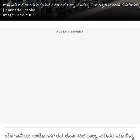
ಬೆಳಗಾವಿ ಆಟೋನಗರದಲ್ಲಿರುವ ಕರ್ನಾಟಕ ರಾಜ್ಯ ಮಾಲಿನ್ಯ ನಿಯಂತ್ರಣ ಮಂಡಳಿ ಕಚೇರಿಯಲ್ಲಿ ನೇಣಿ
| Kannada Prabha
Image Credit:
KP
ಬೆಳಗಾವಿಯ ಆಟೋನಗರದ ಕರ್ನಾಟಕ ರಾಜ್ಯ ಪರಿಸರ ಮಾಲಿನ್ಯ