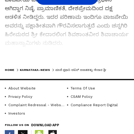
ಆಗಿದ್ದಾಗ ನಿಷ್ಠೆ, ಪ್ರಾಮಾಣಿಕತೆ, ದೇಶಪ್ರೇಮದಿಂದ ದಕ್ಷ
ಆಡಳಿತ ನೀಡಿದ್ದರು. ಇದರ ಪರಿಣಾಮ ಇಂದಿಗೂ ವಾಜಪೇಯಿ
ಅವರನ್ನು ಪಕ್ಷಾತೀತವಾಗಿ ಗೌರವಿಸಲಾಗುತ್ತದೆ ಎಂದು ಚನ್ನಗಿರಿ
ಹಿರೇಮಠದ ಶ್ರೀ ಕೇದಾರಲಿಂಗ ಶಿವಶಾಂತವೀರ ಶಿವಾಚಾರ್ಯ
ಮಹಾಸ್ವಾಮಿಗಳು ನುಡಿದರು.
ಬುಧವಾರ ಸಂಜೆ ಪಟ್ಟಣದ ಹಿರೇಮಠದ ಆವರಣದಲ್ಲಿ
LATEST VIDEOS
ತಾಲೂಕು ಬಿಜೆಪಿ ವತಿಯಿಂದ ಮಾಜಿ ಪ್ರಧಾನಿ ಅಟಲ್
HOME
KARNATAKA-NEWS
ಮಾಜಿ ಪ್ರಧಾನಿ ಅಟಲ್‌ ಅಜಾತಶತ್ರು: ಕೇದಾರ ಶ್ರೀ
ಬಿಹಾರಿ ವಾಜಪೇಯಿ ಹುಟ್ಟುಹಬ್ಬ ನಿಮಿತ್ತವಾಗಿ
ಹಮ್ಮಿಕೊಂಡಿದ್ದ ಅಟಲ್ ಸ್ಮೃತಿ ವರ್ಷ ಕಾರ್ಯಕ್ರಮದಲ್ಲಿ
About Website
Terms Of Use
ದೀಪ ಬೆಳಗಿಸಿ, ದಿವ್ಯ ಸಾನಿಧ್ಯ ವಹಿಸಿ ಅವರು
Privacy Policy
CSAM Policy
ಮಾತನಾಡಿದರು.
Complaint Redressal - Website
Compliance Report Digital
Investors
ವಾಜಪೇಯಿ ಆಡಳಿತ ಅವಧಿಯಲ್ಲಿ ಚತುಷ್ಪಥ ರಸ್ತೆಗಳು,
FOLLOW US ON
DOWNLOAD APP
ನೆರೆಯ ದೇಶಗಳೊಂದಿಗೆ ಸೌಹಾರ್ದತೆ ಬೆಳೆಸುವುದು ಸೇರಿದಂತೆ