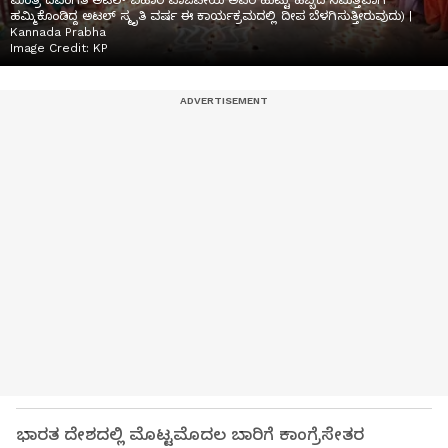
ಮಂತ್ರಿ ದಿವಂಗತ ಅಟಲ್ ಬಿಹಾರಿ ವಾಜಪೇಯಿ ಅವರ ಹುಟ್ಟು ಹಬ್ಬದ ನಿಮಿತ್ತವಾಗಿ
ಹಮ್ಮಿಕೊಂಡಿದ್ದ ಅಟಲ್ ಸ್ಮೃತಿ ವರ್ಷ ಈ ಕಾರ್ಯಕ್ರಮದಲ್ಲಿ ದೀಪ ಬೆಳಗಿಸುತ್ತೀರುವುದು) |
Kannada Prabha
Image Credit:
KP
ಭಾರತ ದೇಶದಲ್ಲಿ ಮೊಟ್ಟಮೊದಲ ಬಾರಿಗೆ ಕಾಂಗ್ರೆಸೇತರ