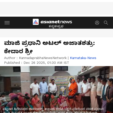
ಕನ್ನಡಪ್ರಭ
ಮಾಜಿ ಪ್ರಧಾನಿ ಅಟಲ್‌ ಅಜಾತಶತ್ರು:
ಕೇದಾರ ಶ್ರೀ
Author :
KannadaprabhaNewsNetwork
|
Karnataka-News
Published :
Dec 26 2025, 01:30 AM IST
ಪಟ್ಟಣದ ಹಿರೇಮಠದ ಆವರಣದಲ್ಲಿ ತಾಲೂಕು ಬಿಜೆಪಿ ಪಕ್ಷದ ವತಿಯಿಂದ ಮಾಜಿ ಪ್ರಧಾನ