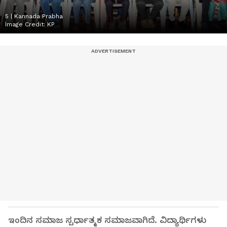
5 | Kannada Prabha
Image Credit:
KP
ಇಂದಿನ ಸಮಾಜ ಸ್ಪರ್ಧಾತ್ಮಕ ಸಮಾಜವಾಗಿದೆ. ವಿದ್ಯಾರ್ಥಿಗಳು