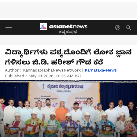
ಕನ್ನಡಪ್ರಭ
ವಿದ್ಯಾರ್ಥಿಗಳು ಪಠ್ಯದೊಂದಿಗೆ ಲೋಕ ಜ್ಞಾನ
ಗಳಿಸಲು ಜಿ.ಡಿ. ಹರೀಶ್ ಗೌಡ ಕರೆ
Author :
KannadaprabhaNewsNetwork
|
Karnataka-News
Published :
May 31 2026, 01:15 AM IST