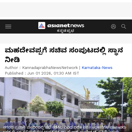
ಕನ್ನಡಪ್ರಭ
ಮಹದೇವಪ್ಪಗೆ ಸಚಿವ ಸಂಪುಟದಲ್ಲಿ ಸ್ಥಾನ
ನೀಡಿ
Author :
KannadaprabhaNewsNetwork
|
Karnataka-News
Published :
Jun 01 2026, 01:30 AM IST
ನಗರದ ಪ್ರವಾಸಿ ಮಂದಿರದಲ್ಲಿ ಸಭೆ ನಡೆಸಿದ ವಿವಿಧ ದಲಿತ ಪರ ಸಂಘಟನೆಗಳ ಮುಖಂಡರು