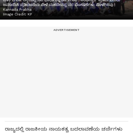
ಬಳಿಕ ಬಿ.ಎಂ. ರಸ್ತೆಯಲ್ಲಿರುವ ಭಾರತ ರತ್ನ ಡಾ. ಬಿ.ಆರ್. ಅಂಬೇಡ್ಕರ್ ಪ್ರತಿಮೆ ಎದುರು
ಜಮಾಯಿಸಿ ಪ್ರತಿಭಟನೆಯ ವೇಳೆ ಮಹದೇವಪ್ಪ ಪರ ಘೋಷಣೆಗಳು ಮೊಳಗಿದವು |
Kannada Prabha
Image Credit:
KP
ರಾಜ್ಯದಲ್ಲಿ ರಾಜಕೀಯ ನಾಯಕತ್ವ ಬದಲಾವಣೆಯ ಚರ್ಚೆಗಳು