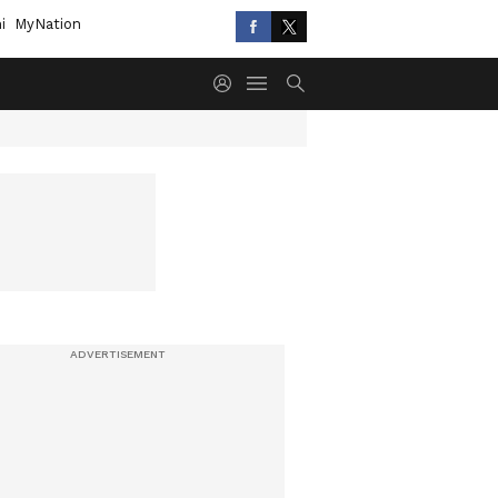
i
MyNation