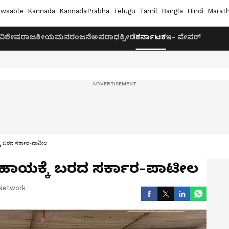
wsable
Kannada
KannadaPrabha
Telugu
Tamil
Bangla
Hindi
Marath
ವಿಶೇಷ
ರಾಜಕೀಯ
ಮನರಂಜನೆ
ಅಪರಾಧ
ಕ್ರೀಡೆ
ಕರ್ನಾಟಕ
ಇ- ಪೇಪರ್
್ಕೆ ಬರದ ಸರ್ಕಾರ-ಪಾಟೀಲ
ರ ಸಹಾಯಕ್ಕೆ ಬರದ ಸರ್ಕಾರ-ಪಾಟೀಲ
Network