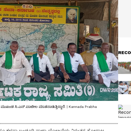
RECO
ುಖಂಡ ಸಿ.ಎಸ್.ಪಾಟೀಲ ಮಾತನಾಡುತ್ತಿದ್ದಾರೆ. | Kannada Prabha
 ಹಾಗೂ ಕಳಸಾ ಬಂಡೂರಿ ನಾಲಾ ಯೋಜನೆಯ ನಿರಂತರ ಹೋರಾಟ