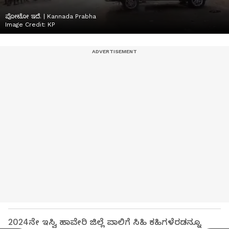
ಪೋಟೋ ಇದೆ. | Kannada Prabha
Image Credit:
KP
2024ನೇ ಇಸ್ವಿ ಹಾವೇರಿ ಜಿಲ್ಲೆ ಪಾಲಿಗೆ ಸಿಹಿ ಕಹಿಗಳೆರಡನ್ನೂ