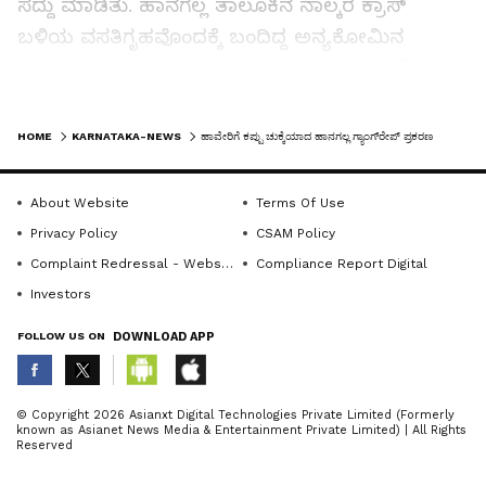
ಸದ್ದು ಮಾಡಿತು. ಹಾನಗಲ್ಲ ತಾಲೂಕಿನ ನಾಲ್ಕರ ಕ್ರಾಸ್
ಬಳಿಯ ವಸತಿಗೃಹವೊಂದಕ್ಕೆ ಬಂದಿದ್ದ ಅನ್ಯಕೋಮಿನ
ಮಹಿಳೆಯ ಮೇಲೆ ಪುಂಡರ ಗುಂಪೊಂದು ನೈತಿಕ ಪೊಲೀಸ್‌ಗಿರಿ
ಮೆರೆದದ್ದಷ್ಟೇ ಅಲ್ಲ, ಮಹಿಳೆಯನ್ನು ಅರಣ್ಯ ಪ್ರದೇಶಕ್ಕೆ
LATEST VIDEOS
ಕರೆದುಕೊಂಡು ಹೋಗಿ ಸಾಮೂಹಿಕ ಅತ್ಯಾಚಾರ ನಡೆಸಿತ್ತು.
HOME
KARNATAKA-NEWS
ಹಾವೇರಿಗೆ ಕಪ್ಪು ಚುಕ್ಕೆಯಾದ ಹಾನಗಲ್ಲ ಗ್ಯಾಂಗ್‌ರೇಪ್ ಪ್ರಕರಣ
ಆರಂಭದಲ್ಲಿ ಪ್ರಕರಣವನ್ನು ಮುಚ್ಚಿಹಾಕುವ ಯತ್ನವೂ
ನಡೆಯಿತು. ಬಳಿಕ ಸಂತ್ರಸ್ತ ಮಹಿಳೆಯೇ ವಿಡಿಯೋ ಬಿಡುಗಡೆ
About Website
Terms Of Use
ಮಾಡಿದ ಮೇಲೆ ಪ್ರಕರಣದ ಕರಾಳ ಸ್ವರೂಪ ಬಯಲಿಗೆ
Privacy Policy
CSAM Policy
ಬಂತು. ಇದಾಗುತ್ತಿದ್ದಂತೆ ಪೊಲೀಸರು ತನಿಖೆ
Complaint Redressal - Website
Compliance Report Digital
ಚುರುಕುಗೊಳಿಸಿದರು. ಹೀಗಾಗಿ ಈ ಪ್ರಕರಣ ರಾಜಕೀಯ
Investors
ಸ್ವರೂಪವನ್ನೂ ತಾಳಿತು. ಬಿಜೆಪಿ ಮುಖಂಡರು ಈ
FOLLOW US ON
DOWNLOAD APP
ಪ್ರಕರಣವನ್ನು ಎಸ್‌ಐಟಿ ತನಿಖೆಗೆ ವಹಿಸುವಂತೆ ಒತ್ತಾಯಿಸಿ
ಎಸ್‌ಪಿ ಕಚೇರಿ ಎದುರು ಪ್ರತಿಭಟನೆ ನಡೆಸಿ ಮುತ್ತಿಗೆ ಹಾಕಲು
ABOUT THE AUTHOR
ಯತ್ನಿಸಿದರು. ದಿನದಿಂದ ದಿನಕ್ಕೆ ಪ್ರಕರಣ ತೀವ್ರ ಸ್ವರೂಪ
© Copyright 2026 Asianxt Digital Technologies Private Limited (Formerly
known as Asianet News Media & Entertainment Private Limited) | All Rights
KannadaprabhaNewsNetwork
ಪಡೆಯುತ್ತಿದ್ದಂತೆ ಎಚ್ಚೆತ್ತುಕೊಂಡ ಪೊಲೀಸರು ಪ್ರಕರಣ
K
Reserved
ದಾಖಲಿಸಿ 19 ಜನರನ್ನು ಬಂಧಿಸಿದರು. ಪ್ರಕರಣದ