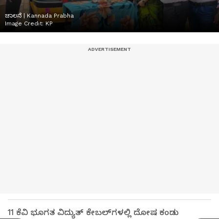
ಚಾಲನೆ | Kannada Prabha
Image Credit:
KP
11 ಕೆವಿ ಭೂಗತ ವಿದ್ಯುತ್ ಕೇಬಲ್‌ಗಳಲ್ಲಿ ದೋಷ ಕಂಡು