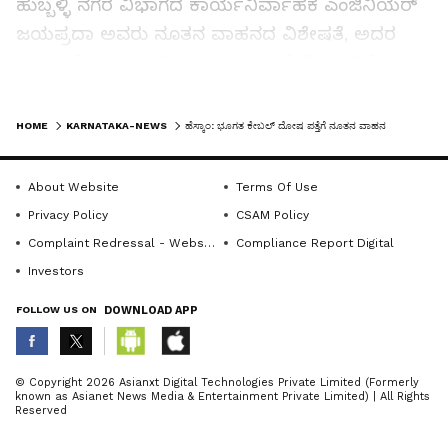
ಹುಬ್ಬಳ್ಳಿ ನಗರ ವಿಭಾಗದ ಕಾರ್ಯನಿರ್ವಾಹಕ ಎಂಜಿನಿಯರ್‌
ಜಯಪ್ರದಾ ಅವರು ನೂತನ ವಾಹನದ ವಿಶೇಷತೆ, ಅದರ
ಕಾರ್ಯವಿಧಾನದ ಕುರಿತು ವ್ಯವಸ್ಥಾಪಕ ನಿರ್ದೇಶಕರಿಗೆ
ಮಾಹಿತಿ ನೀಡಿದರು.
LATEST VIDEOS
HOME
KARNATAKA-NEWS
ಹೆಸ್ಕಾಂ: ಭೂಗತ ಕೇಬಲ್‌ ದೋಷ ಪತ್ತೆಗೆ ನೂತನ ವಾಹನ
ಬಳಿಕ ಅಧಿಕಾರಿಗಳ ಸಭೆ ನಡೆಸಿದ ವ್ಯವಸ್ಥಾಪಕ ನಿರ್ದೇಶಕಿ
ವೈಶಾಲಿ, ಗ್ರಾಹಕರಿಗೆ ಸಮರ್ಪಕ ವಿದ್ಯುತ್ ಪೂರೈಸುವುದು
About Website
Terms Of Use
ಹೆಸ್ಕಾಂ ಮುಖ್ಯ ಧ್ಯೇಯವಾಗಿದ್ದು, ಈ ನಿಟ್ಟಿನಲ್ಲಿ ಎಲ್ಲರೂ
Privacy Policy
CSAM Policy
ಕಾರ್ಯನಿರ್ವಹಿಸುವಂತೆ ಸೂಚಿಸಿದರು.
Complaint Redressal - Website
Compliance Report Digital
Investors
ಈ ವೇಳೆ ಹೆಸ್ಕಾಂ ತಾಂತ್ರಿಕ ನಿರ್ದೇಶಕ ಜಗದೀಶ್ ಎಸ್.,
FOLLOW US ON
DOWNLOAD APP
ಗ್ರಾಮೀಣ ವಿಭಾಗದ ಪ್ರಭಾರಿ ಕಾರ್ಯನಿರ್ವಾಹಕ
ಎಂಜಿನಿಯರ್ ಕಿರಣಕುಮಾರ, ಎಂ.ಡಿ ಅವರ ತಾಂತ್ರಿಕ
ABOUT THE AUTHOR
© Copyright 2026 Asianxt Digital Technologies Private Limited (Formerly
ಸಹಾಯಕ ಎಂ.ಬಿ. ಸುಣಗಾರ, ಯು.ಜಿ. ಕೇಬಲ್ ಎಇಇ
known as Asianet News Media & Entertainment Private Limited) | All Rights
KannadaprabhaNewsNetwork
K
Reserved
ಮಮತಾ ಗುಡಿಮನಿ, ಜೆಇ ಎಂ.ಎಂ. ಭಜಂತ್ರಿ, ಶರತ್ ಹಾಗೂ