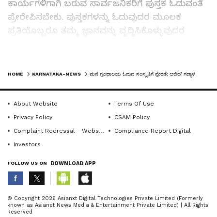
ಕಾರ್ಯಗಳಿಗಾಗಿ ಬರುವ ಸಾರ್ವಜನಿಕರಿಗೆ ಪುಸ್ತಕ ಓದುವಂತೆ
ಪ್ರೇರೇಪಿಸಬೇಕು. ಪುಸ್ತಕಗಳನ್ನು ಓದುವುದರ ಮೂಲಕ
ಪ್ರತಿಯೊಬ್ಬರೂ ತಮ್ಮ ಜ್ಞಾನವನ್ನು ವೃದ್ಧಿಸಿಕೊಳ್ಳುವುದರ
ಜೊತೆಗೆ ವ್ಯಕ್ತಿತ್ವ ವಿಕಸನ ಮಾಡಿಕೊಳ್ಳಬೇಕು ಎಂದು
ಹೇಳಿದರು.ಮುಖ್ಯ ಅತಿಥಿಯಾಗಿ ಗಾಂಧಿ ಆಸ್ಪತ್ರೆಯ ಮುಖ್ಯಸ್ಥ
LATEST VIDEOS
ಡಾ. ಹರೀಶ್ಚಂದ್ರ, ಪಪೂ ಶಿಕ್ಷಣ ಇಲಾಖೆ ಉಪನಿರ್ದೇಶಕ
HOME
KARNATAKA-NEWS
ಮನೆ ಗ್ರಂಥಾಲಯ ಓದುವ ಸಂಸ್ಕೃತಿಗೆ ಪ್ರೇರಣೆ: ಅಬಿದ್ ಗದ್ಯಾಳ
ಮಾರುತಿ, ಸಂಸ್ಕೃತಿ ವಿಶ್ವ ಪ್ರತಿಷ್ಠಾನದ ಸ್ಥಾಪಕ ವಿಶ್ವನಾಥ
ಶೆಣೈ, ಸುಹಾಸಂ ಅಧ್ಯಕ್ಷೆ ಸಂಧ್ಯಾ ಶೆಣೈ, ಕಾರ್ಯದರ್ಶಿ
About Website
Terms Of Use
ಮುರಳೀಧರ್​, ಕಸಾಪ ತಾಲೂಕು ಕಾರ್ಯದರ್ಶಿಗಳಾದ
Privacy Policy
CSAM Policy
ಜನಾರ್ದನ್​ ಕೊಡವೂರು, ರಂಜನಿ ವಸಂತ್​,
Complaint Redressal - Website
Compliance Report Digital
ಪದಾಧಿಕಾರಿಗಳಾದ ಆರ್​. ವಸಂತ್​, ದೀಪಾ ಚಂದ್ರಕಾಂತ್​,
Investors
ಸಿದ್ದಬಸಯ್ಯಸ್ವಾಮಿ ಚಿಕ್ಕಮಠ, ಚಂದ್ರಕಾಂತ್​
FOLLOW US ON
DOWNLOAD APP
ಉಪಸ್ಥಿತರಿದ್ದರು.ಕಸಾಪ ಉಡುಪಿ ತಾಲೂಕು ಅಧ್ಯಕ್ಷ
ರವಿರಾಜ್​ ಎಚ್​. ಪಿ. ಪ್ರಸ್ತಾವನೆಗೈದರು. ಅಭಿಯಾನದ
ಸಂಚಾಲಕ ರಾಘವೇಂದ್ರ ಪ್ರಭು ಕರ್ವಾಲು ನಿರೂಪಿಸಿದರು.
ABOUT THE AUTHOR
© Copyright 2026 Asianxt Digital Technologies Private Limited (Formerly
known as Asianet News Media & Entertainment Private Limited) | All Rights
KannadaprabhaNewsNetwork
K
Reserved