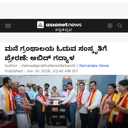
ಕನ್ನಡಪ್ರಭ
ಮನೆ ಗ್ರಂಥಾಲಯ ಓದುವ ಸಂಸ್ಕೃತಿಗೆ
ಪ್ರೇರಣೆ: ಅಬಿದ್ ಗದ್ಯಾಳ
Author :
KannadaprabhaNewsNetwork
|
Karnataka-News
Published :
Jun 30 2026, 02:45 AM IST