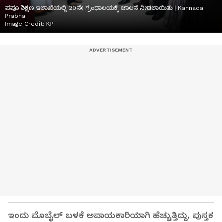
ಪಪೂ ಶಿಕ್ಷಣ ಇಲಾಖೆಯಲ್ಲಿ 20ನೇ ಗ್ರಂಥಾಲಯಕ್ಕೆ ಚಾಲನೆ ನೀಡಲಾಯಿತು | Kannada
Prabha
Image Credit:
KP
ಇಂದು ಮೊಬೈಲ್​ ಬಳಕೆ ಅಪಾಯಕಾರಿಯಾಗಿ ಹೆಚ್ಚುತ್ತಿದ್ದು, ಪುಸ್ತಕ