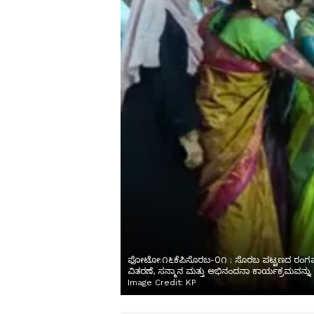
ಫೋಟೋ:೧೬ಕೆಪಿಸೊರಬ-೦೧ : ಸೊರಬ ಪಟ್ಟಣದ ರಂಗಮAದಿರ
ವಿತರಣೆ, ಸನ್ಮಾನ ಮತ್ತು ಅಭಿನಂದನಾ ಕಾರ್ಯಕ್ರಮವನ್ನ
Image Credit:
KP