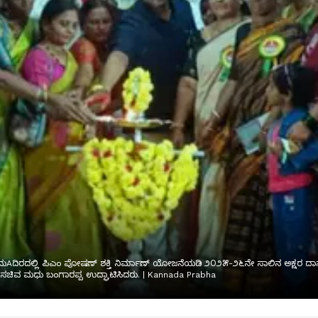
ದಲ್ಲಿ ಪಿಎಂ ಪೋಷಣ್ ಶಕ್ತಿ ನಿರ್ಮಾಣ್ ಯೋಜನೆಯಡಿ ೨೦೨೫-೨೬ನೇ ಸಾಲಿನ ಅಕ್ಷರ ದಾಸೋಹ 
ು ಸಚಿವ ಮಧು ಬಂಗಾರಪ್ಪ ಉದ್ಘಾಟಿಸಿದರು. | Kannada Prabha