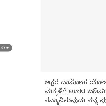
PREV
ಅಕ್ಷರ ದಾಸೋಹ ಯೋಜನೆ
ಮಕ್ಕಳಿಗೆ ಊಟ ಬಡಿಸ
ಸನ್ಮಾನಿಸುವುದು ನನ್ನ