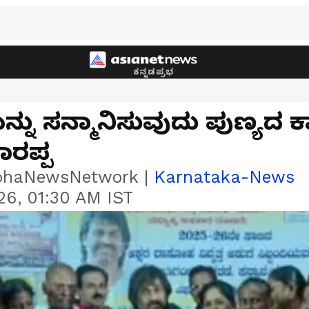
ಕನ್ನಡಪ್ರಭ
ನ್ನು ಸನ್ಮಾನಿಸುವುದು ಪುಣ್ಯದ 
ರಪ್ಪ
bhaNewsNetwork
|
Karnataka-News
26, 01:30 AM IST