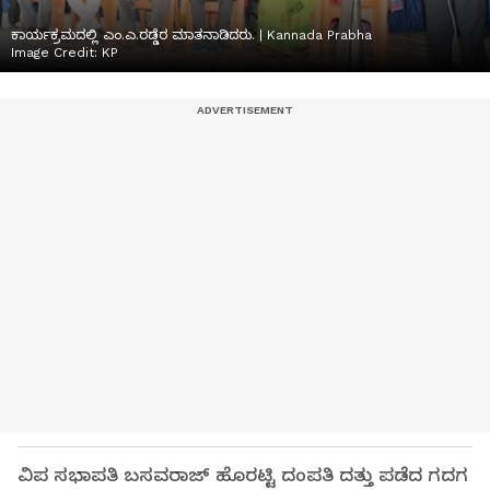
ಕಾರ್ಯಕ್ರಮದಲ್ಲಿ ಎಂ.ಎ.ರಡ್ಡೆರ ಮಾತನಾಡಿದರು. | Kannada Prabha
Image Credit:
KP
ವಿಪ ಸಭಾಪತಿ ಬಸವರಾಜ್ ಹೊರಟ್ಟಿ ದಂಪತಿ ದತ್ತು ಪಡೆದ ಗದಗ