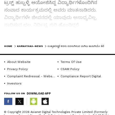
ಟ್ರಸ್ಟ್ ಹುಬ್ಬಳ್ಳಿ ಆಯೋಜಿಸಿದ್ದ ವಿದ್ಯಾರ್ಥಿಗಳೊಂದಿಗಿನ
ಸಂವಾದ ಕಾರ್ಯಕ್ರಮದಲ್ಲಿ ಅವರು ಮಾತನಾಡಿದರು.
ವಿದ್ಯಾರ್ಥಿಗಳೇ ಜೀವನದಲ್ಲಿ ಯಾವುದು ಅಸಾಧ್ಯವಿಲ್ಲ,
ಸಾಧಿಸುವ ಛಲ, ನಿರ್ದಿಷ್ಟ ಗುರಿ ಹೊಂದಿದ್ದರೆ
ಅಸಾಧ್ಯವಾದುದನ್ನು ಸಾಧ್ಯವಾಗಿಸಬಹುದು ಎಂದರು.
LATEST VIDEOS
ಅವ್ವ ಸೇವಾ ಟ್ರಸ್ಟಿನ ಡಾ. ಬಸವರಾಜ ಧಾರವಾಡ
HOME
KARNATAKA-NEWS
ಉತ್ಸಾಹವಿದ್ದರೆ ಕನಸು ನನಸಾಗಿಸುವ ಬಾಗಿಲು ತಾನಾಗಿಯೇ ತೆರೆಯುತ್ತದೆ
ಮಾತನಾಡಿ, ತಂದೆ-ತಾಯಿ ಇಬ್ಬರೂ ಮಕ್ಕಳನ್ನು ಮುದ್ದಿನಿಂದ,
ಸಂಪತ್ತಿನ ಅಹಂಕಾರದಿಂದ ಬೆಳೆಸದೆ ಶಿಸ್ತು, ಪ್ರಾಮಾಣಿಕತೆ,
About Website
Terms Of Use
ಸಂಸ್ಕಾರವಂತರಾಗಿ ಬೆಳೆಸಿದರೆ ಮಕ್ಕಳು ಎಂದಿಗೂ ದಾರಿ
Privacy Policy
CSAM Policy
ತಪ್ಪುವುದಿಲ್ಲ. ಆ ನಿಟ್ಟಿನಲ್ಲಿ ಮನೆಯಲ್ಲಿ ಇಂತಹ ವಾತಾವರಣ
Complaint Redressal - Website
Compliance Report Digital
ಮೂಡುವಂತೆ ಹೆತ್ತವರು ನೋಡಿಕೊಳ್ಳಬೇಕು. ಎಲ್ಲವನ್ನು
Investors
ಶಿಕ್ಷಕರಿಂದ ನಿರೀಕ್ಷಿಸದೆ ಮಕ್ಕಳನ್ನು ಬೆಳೆಸುವಲ್ಲಿ ಪಾಲಕರ
FOLLOW US ON
DOWNLOAD APP
ಜವಾಬ್ದಾರಿಯೂ ಅಷ್ಟೇ ಮುಖ್ಯವಾಗಿರುತ್ತದೆ ಎಂದು
ಹೇಳಿದರು.
ABOUT THE AUTHOR
© Copyright 2026 Asianxt Digital Technologies Private Limited (Formerly