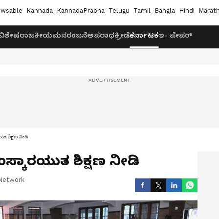
wsable
Kannada
KannadaPrabha
Telugu
Tamil
Bangla
Hindi
Marath
ವಿಶೇಷ
ರಾಜಕೀಯ
ಮನರಂಜನೆ
ಅಪರಾಧ
ಕ್ರೀಡೆ
ಕರ್ನಾಟಕ
ಇ- ಪೇಪರ್
ಯುತ ಶಿಕ್ಷಣ ನೀಡಿ
ಸಂಸ್ಕಾರಯುತ ಶಿಕ್ಷಣ ನೀಡಿ
Network