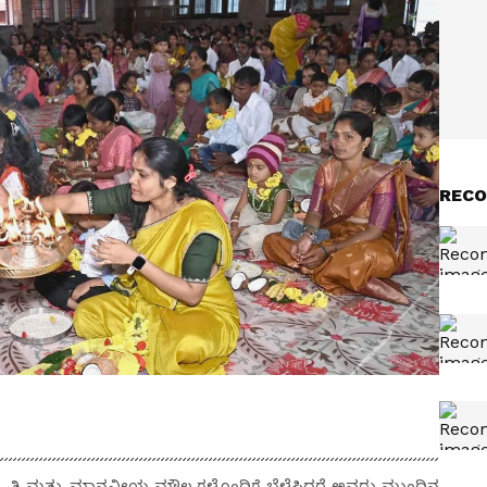
RECO
 ಸಂಸ್ಕೃತಿ ಮತ್ತು ಮಾನವೀಯ ಮೌಲ್ಯಗಳೊಂದಿಗೆ ಬೆಳೆಸಿದರೆ ಅವರು ಮುಂದಿನ