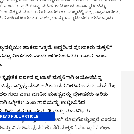
ತಾರೆ ಎಂದರು. ಪ್ರತಿಯೊಬ್ಬ ಮಹಿಳೆ ಕುಟುಂಬದ ಜವಾಬ್ದಾರಿಗಳನ್ನು
ಬೀಜ ಬಿತ್ತುವ ಮೊದಲ ಗುರುವಾಗಬೇಕು. ಮಕ್ಕಳಲ್ಲಿ ಸತ್ಯ, ಪ್ರಾಮಾಣಿಕತೆ,
ಕ ಹೊಣೆಗಾರಿಕೆಯಂತಹ ಮೌಲ್ಯಗಳನ್ನು ಬಾಲ್ಯದಿಂದಲೇ ಬೆಳೆಸುವುದು
ಲ್ಯದಲ್ಲಿಯೇ ಹಾಕಲಾಗುತ್ತದೆ. ಆದ್ದರಿಂದ ಪೋಷಕರು ಮಕ್ಕಳಿಗೆ
ಾರವನ್ನೂ ನೀಡಬೇಕು ಎಂದು ಆದಿಚುಂಚನಗಿರಿ ಹಾಸನ ಶಾಖಾ
.
ಶೈಕ್ಷಣಿಕ ವರ್ಷದ ಪುಟಾಣಿ ಮಕ್ಕಳಿಗಾಗಿ ಆಯೋಜಿಸಿದ್ದ
ಲಿ ದಿವ್ಯ ಸಾನ್ನಿಧ್ಯ ವಹಿಸಿ ಆಶೀರ್ವಚನ ನೀಡಿದ ಅವರು, ಮನೆಯೇ
 ಗುರು ಎಂಬ ಮಾತಿನ ಮಹತ್ವವನ್ನು ಪೋಷಕರು ಅರಿತು
ವಾಗಿ ಬಗ್ಗೀತೇ’ ಎಂಬ ಗಾದೆಯನ್ನು ಉಲ್ಲೇಖಿಸಿದ
ು ಶಿಸ್ತು, ಸನ್ನಡತೆ, ಸಂಸ್ಕೃತಿ ಮತ್ತು ಮಾನವೀಯ
READ FULL ARTICLE
 ದಿನಗಳಲ್ಲಿ ಉತ್ತಮ ಪ್ರಜೆಗಳಾಗಿ ರೂಪುಗೊಳ್ಳುತ್ತಾರೆ ಎಂದರು.
ಳನ್ನು ನಿರ್ವಹಿಸುವುದರ ಜೊತೆಗೆ ಮಕ್ಕಳಿಗೆ ಸಂಸ್ಕಾರದ ಬೀಜ