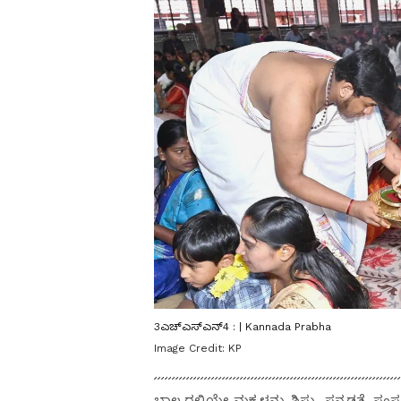
3ಎಚ್ಎಸ್ಎನ್4 : | Kannada Prabha
Image Credit:
KP
ಬಾಲ್ಯದಲ್ಲಿಯೇ ಮಕ್ಕಳನ್ನು ಶಿಸ್ತು, ಸನ್ನಡತೆ,