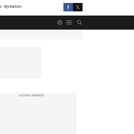
i
MyNation