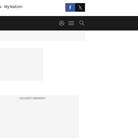
i
MyNation