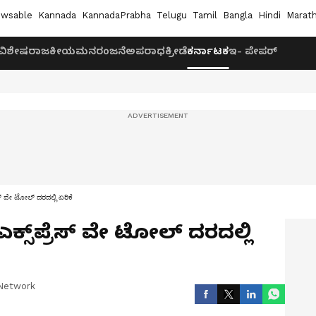
wsable
Kannada
KannadaPrabha
Telugu
Tamil
Bangla
Hindi
Marath
ವಿಶೇಷ
ರಾಜಕೀಯ
ಮನರಂಜನೆ
ಅಪರಾಧ
ಕ್ರೀಡೆ
ಕರ್ನಾಟಕ
ಇ- ಪೇಪರ್
ಸ್‌ ವೇ ಟೋಲ್ ದರದಲ್ಲಿ ಏರಿಕೆ
ಸ್‌ಪ್ರೆಸ್‌ ವೇ ಟೋಲ್ ದರದಲ್ಲಿ
Network