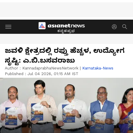
ಕನ್ನಡಪ್ರಭ
ಜವಳಿ ಕ್ಷೇತ್ರದಲ್ಲಿ ರಫ್ತು ಹೆಚ್ಚಳ, ಉದ್ಯೋಗ
ಸೃಷ್ಟಿ: ಎ.ಬಿ.ಬಸವರಾಜು
Author :
KannadaprabhaNewsNetwork
|
Karnataka-News
Published :
Jul 04 2026, 01:15 AM IST