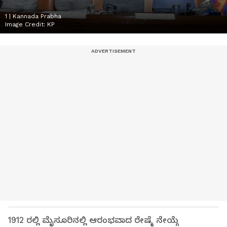
1 | Kannada Prabha
Image Credit:
KP
1912 ರಲ್ಲಿ ಮೈಸೂರಿನಲ್ಲಿ ಆರಂಭವಾದ ರೇಷ್ಮೆ ನೇಯ್ಗೆ