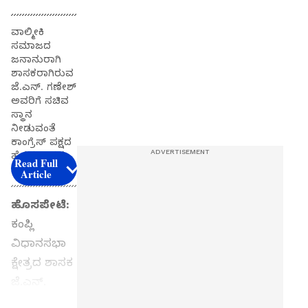
ವಾಲ್ಮೀಕಿ‌
ಸಮಾಜದ
ಜನಾನುರಾಗಿ
ಶಾಸಕರಾಗಿರುವ
ಜೆ.ಎನ್. ಗಣೇಶ್
ಅವರಿಗೆ ಸಚಿವ
ಸ್ಥಾನ
ನೀಡುವಂತೆ
ಕಾಂಗ್ರೆಸ್ ಪಕ್ಷದ
ಹೈಕಮಾಂಡನ್ನು
Read Full
ಒತ್ತಾಯಿಸಿದರು.
Article
ಹೊಸಪೇಟೆ:
ಕಂಪ್ಲಿ
ವಿಧಾನಸಭಾ
ಕ್ಷೇತ್ರದ ಶಾಸಕ
ಜೆ.ಎನ್.
ಗಣೇಶ್