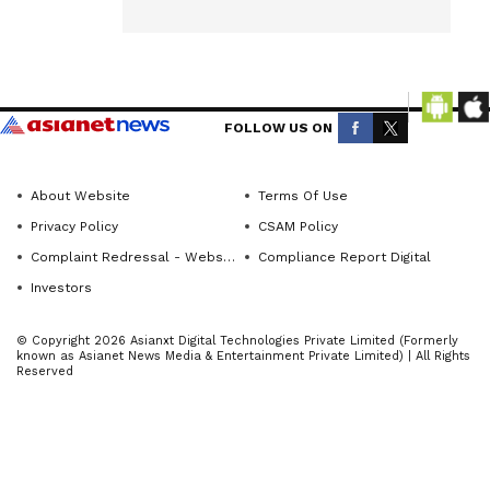
ಅವರಿಗೆ
Get the
ಮುಖ್ಯಮಂತ್ರಿ
latest
ಡಿ.ಕೆ.
news
ಶಿವಕುಮಾ‌ರ್
from
FOLLOW US ON
ಸಚಿವ
across
ಸಂಪುಟದಲ್ಲಿ
Karnataka
About Website
Terms Of Use
ಸಚಿವ ಸ್ಥಾನ
(ಕರ್ನಾಟಕ
Privacy Policy
CSAM Policy
ನೀಡಬೇಕು
ನ್ಯೂಸ್)—
Complaint Redressal - Website
Compliance Report Digital
ಎಂದು
breaking
Investors
headlines,
ಒತ್ತಾಯಿಸಿ
politics,
ಹೊಸಪೇಟೆ
© Copyright 2026 Asianxt Digital Technologies Private Limited (Formerly
local
ವಾಲ್ಮೀಕಿ-
known as Asianet News Media & Entertainment Private Limited) | All Rights
Reserved
developments,
ನಾಯಕ
crime
ಸಮಾಜದ
reports,
ಮುಖಂಡರು,
district
ಬಂಧುಗಳು