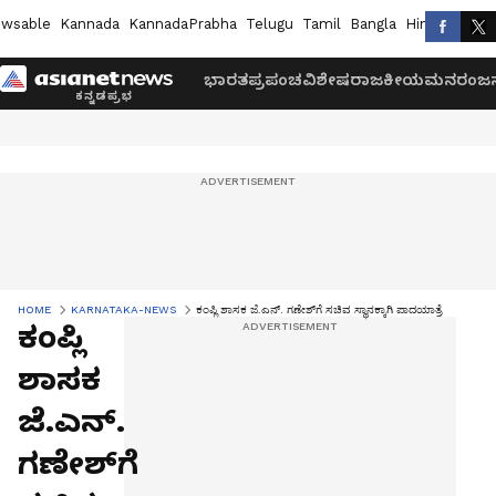
wsable
Kannada
KannadaPrabha
Telugu
Tamil
Bangla
Hindi
Marath
ಭಾರತ
ಪ್ರಪಂಚ
ವಿಶೇಷ
ರಾಜಕೀಯ
ಮನರಂಜನ
HOME
KARNATAKA-NEWS
ಕಂಪ್ಲಿ ಶಾಸಕ ಜೆ.ಎನ್. ಗಣೇಶ್‌ಗೆ ಸಚಿವ ಸ್ಥಾನಕ್ಕಾಗಿ ಪಾದಯಾತ್ರೆ
ಕಂಪ್ಲಿ
ಶಾಸಕ
ಜೆ.ಎನ್.
ಗಣೇಶ್‌ಗೆ