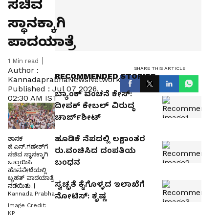
ಸಚಿವ
ಸ್ಥಾನಕ್ಕಾಗಿ
ಪಾದಯಾತ್ರೆ
1
Min read
SHARE THIS ARTICLE
Author :
RECOMMENDED STORIES
KannadaprabhaNewsNetwork
Published :
Jul 07 2026,
ಬ್ಯಾಂಕ್‌ ವಂಚನೆ ಕೇಸ್‌:
02:30 AM IST
ದೀಪಕ್‌ ಕೇಬಲ್‌ ವಿರುದ್ಧ
ಚಾರ್ಜ್‌ಶೀಟ್‌
ಹೂಡಿಕೆ ನೆಪದಲ್ಲಿ ಲಕ್ಷಾಂತರ
ಶಾಸಕ
ಜೆ.ಎನ್.ಗಣೇಶ್‌ಗೆ
ರು.ವಂಚಿಸಿದ ದಂಪತಿಯ
ಸಚಿವ ಸ್ಥಾನಕ್ಕಾಗಿ
ಬಂಧನ
ಒತ್ತಾಯಿಸಿ
ಹೊಸಪೇಟೆಯಲ್ಲಿ
ಬೃಹತ್ ಪಾದಯಾತ್ರೆ
ಸ್ವಚ್ಛತೆ ಕೈಗೊಳ್ಳದ ಇಲಾಖೆಗೆ
ನಡೆಯಿತು. |
Kannada Prabha
ನೋಟಿಸ್: ಕೃಷ್ಣ
Image Credit:
KP