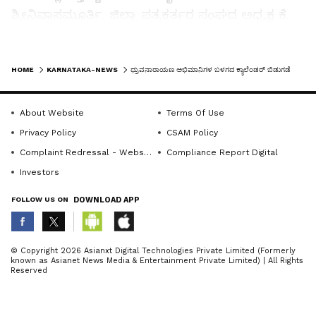
ಶ್ರೀನಿವಾಸಮೂರ್ತಿ, ಜಿಲ್ಲಾ ಪತ್ರಕರ್ತರ ಸಂಘದ ಅಧ್ಯಕ್ಷ ಕೆ.
ದೀಪಕ್, ನಂಜನಗೂಡು ಯುವ ಬಳಗದ ಲೋಕೇಶ್
ಮೊದಲಾದವರು ಇದ್ದರು.
LATEST VIDEOS
HOME
KARNATAKA-NEWS
ಧ್ರುವನಾರಾಯಣ ಅಭಿಮಾನಿಗಳ ಬಳಗದ ಕ್ಯಾಲೆಂಡರ್ ಬಿಡುಗಡೆ
About Website
Terms Of Use
Privacy Policy
CSAM Policy
Complaint Redressal - Website
Compliance Report Digital
Investors
FOLLOW US ON
DOWNLOAD APP
ABOUT THE AUTHOR
© Copyright 2026 Asianxt Digital Technologies Private Limited (Formerly
known as Asianet News Media & Entertainment Private Limited) | All Rights
KannadaprabhaNewsNetwork
K
Reserved