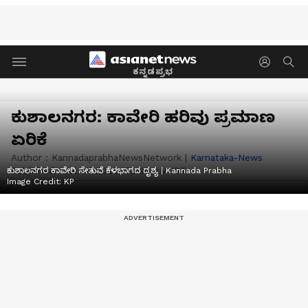
ಕನ್ನಡಪ್ರಭ
ಕುಶಾಲನಗರ: ಕಾವೇರಿ ಹರಿವು ಪ್ರಮಾಣ
ಏರಿಕೆ
Author :
KannadaprabhaNewsNetwork
|
Karnataka-News
Published :
Jul 04 2026, 02:30 AM IST
ಕುಶಾಲನಗರ ಕಾವೇರಿ ಸೇತುವೆ ಕೆಳಭಾಗದ ದೃಶ್ಯ | Kannada Prabha
Image Credit:
KP