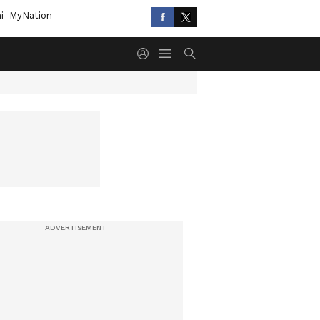
i
MyNation