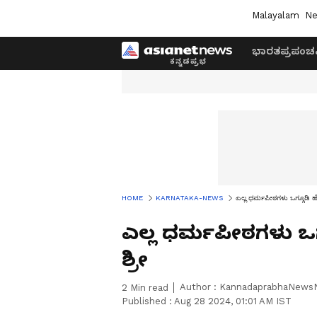
Malayalam
Ne
ಭಾರತ
ಪ್ರಪಂಚ
HOME
KARNATAKA-NEWS
ಎಲ್ಲ ಧರ್ಮಪೀಠಗಳು ಒಗ್ಗೂಡಿ ಹ
ಎಲ್ಲ ಧರ್ಮಪೀಠಗಳು ಒ
ಶ್ರೀ
Author :
KannadaprabhaNews
2
Min read
Published :
Aug 28 2024, 01:01 AM IST