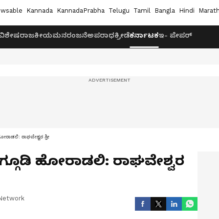
wsable
Kannada
KannadaPrabha
Telugu
Tamil
Bangla
Hindi
Marath
ವಿಶೇಷ
ರಾಜಕೀಯ
ಮನರಂಜನೆ
ಅಪರಾಧ
ಕ್ರೀಡೆ
ಕರ್ನಾಟಕ
ಇ- ಪೇಪರ್
ೋರಾಡಲಿ: ರಾಘವೇಶ್ವರ ಶ್ರೀ
ಗ್ಗೂಡಿ ಹೋರಾಡಲಿ: ರಾಘವೇಶ್ವರ
Network