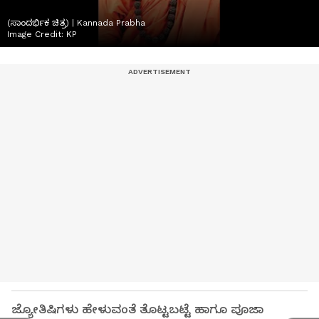
(ಸಾಂದರ್ಭಿಕ ಚಿತ್ರ) | Kannada Prabha
Image Credit:
KP
ಜ್ಯೋತಿಷಿಗಳು ಹೇಳುವಂತೆ ತೊಟ್ಟಬಟ್ಟೆ ಹಾಗೂ ಪೂಜಾ