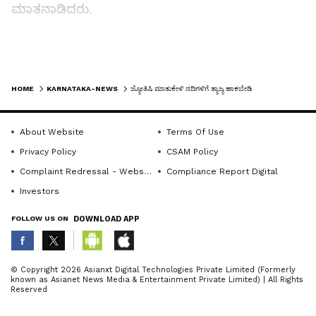
ಮಾತನಾಡಿದರು.
ಜನರು ನಿತ್ಯ ಪ್ರಸಾರವಾಗುವ ಕಾರ್ಯಕ್ರಮದಲ್ಲಿ
ಜ್ಯೋತಿಷಿಗಳ ಮಾತನ್ನು ನಂಬಿ, ಪವಿತ್ರ ನದಿಯಲ್ಲಿ ಸ್ನಾನ
LATEST VIDEOS
ಮಾಡಿ ಬಟ್ಟೆ, ಇನ್ನಿತರೆ ತ್ಯಾಜ್ಯಗಳನ್ನು ಬಿಟ್ಟುಹೋಗುತ್ತಿದ್ದಾರೆ.
HOME
KARNATAKA-NEWS
ಜ್ಯೋತಿಷಿ ಮಾತುಕೇಳಿ ನದಿಗಳಿಗೆ ತ್ಯಾಜ್ಯ ಹಾಕಬೇಡಿ
ಇದರಿಂದ ನದಿಮೂಲ ಮಲೀನಗೊಳ್ಳುತ್ತಿದೆ. ನಿಮ್ಮ ಮುಂದಿನ
ತಲೆಮಾರಿಗೆ ಕುಡಿಯಲು ಶುದ್ಧ ನೀರು ಸಿಗದಂತಹ ಪರಿಸ್ಥಿತಿ
About Website
Terms Of Use
ಉದ್ಭವ ಅಗಲಿದೆ ಎಂದು ತಿಳಿಸಿದರು.
Privacy Policy
CSAM Policy
Complaint Redressal - Website
Compliance Report Digital
ಪಂಚಮಹಾ ಭೂತಗಳಾದ ಭೂಮಿ, ಆಕಾಶ, ನೀರು, ಗಾಳಿ,
Investors
ಅಗ್ನಿ ಇವು ಎಲ್ಲ ಜಾತಿ, ಜನಾಂಗಕ್ಕೂ, ಜಲಚರ, ವನಚರ
FOLLOW US ON
DOWNLOAD APP
ಜೀವಿಗಳಿಗೂ ಅತ್ಯವಶ್ಯವಾಗಿವೆ. ಇವುಗಳ ಸಂರಕ್ಷಣೆಗೆ
ಸರ್ವರೂ ಜಾಗೃತರಾಗಿರಬೇಕು. ಯಾವುದೇ ಪ್ರಯತ್ನ
ಮಾಡಿಯಾದರೂ ಜಲಮೂಲವಾದ ನದಿಯ ಪಾವಿತ್ರ್ಯ ರಕ್ಷಿಸಿ,
ABOUT THE AUTHOR
© Copyright 2026 Asianxt Digital Technologies Private Limited (Formerly
known as Asianet News Media & Entertainment Private Limited) | All Rights
ಜೀವನ ಸಾರ್ಥಕಗೊಳಿಸಿಕೊಳ್ಳಬೇಕು ಎಂದು ಸಲಹೆ
KannadaprabhaNewsNetwork
K
Reserved
ನೀಡಿದರು.