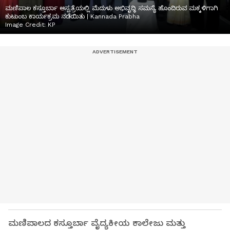
ಮಣಿಪಾಲ ಕಸ್ತೂರ್ಬಾ ಆಸ್ಪತ್ರೆಯಲ್ಲಿ ಮೆದುಳು ಅಭಿವೃದ್ಧಿ ಸಮಸ್ಯೆ ಹೊಂದಿರುವ ಮಕ್ಕಳಿಗಾಗಿ
ಕುಟುಂಬ ಕಾರ್ಯಕ್ರಮ ನಡೆಯಿತು | Kannada Prabha
Image Credit:
KP
ಮಣಿಪಾಲದ ಕಸ್ತೂರ್ಬಾ ವೈದ್ಯಕೀಯ ಕಾಲೇಜು ಮತ್ತು