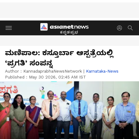
ಕನ್ನಡಪ್ರಭ
ಮಣಿಪಾಲ: ಕಸ್ತೂರ್ಬಾ ಆಸ್ಪತ್ರೆಯಲ್ಲಿ
‘ಪ್ರಗತಿ’ ಸಂಪನ್ನ
Author :
KannadaprabhaNewsNetwork
|
Karnataka-News
Published :
May 30 2026, 02:45 AM IST