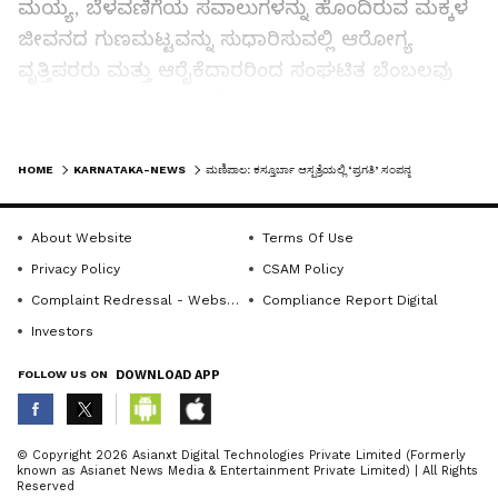
ಮಯ್ಯ, ಬೆಳವಣಿಗೆಯ ಸವಾಲುಗಳನ್ನು ಹೊಂದಿರುವ ಮಕ್ಕಳ
ಜೀವನದ ಗುಣಮಟ್ಟವನ್ನು ಸುಧಾರಿಸುವಲ್ಲಿ ಆರೋಗ್ಯ
ವೃತ್ತಿಪರರು ಮತ್ತು ಆರೈಕೆದಾರರಿಂದ ಸಂಘಟಿತ ಬೆಂಬಲವು
ಪ್ರಮುಖ ಪಾತ್ರ ವಹಿಸುತ್ತದೆ ಎಂದು ಅವರು
ಅಭಿಪ್ರಾಯಪಟ್ಟರು.ಕಸ್ತೂರ್ಬಾ ಆಸ್ಪತ್ರೆಯ ವೈದ್ಯಕೀಯ
LATEST VIDEOS
ಅಧೀಕ್ಷಕ ಡಾ. ಅವಿನಾಶ್ ಶೆಟ್ಟಿ, “ಪ್ರಗತಿ”ಯಂತಹ ಜಾಗೃತಿ
HOME
KARNATAKA-NEWS
ಮಣಿಪಾಲ: ಕಸ್ತೂರ್ಬಾ ಆಸ್ಪತ್ರೆಯಲ್ಲಿ ‘ಪ್ರಗತಿ’ ಸಂಪನ್ನ
ಕಾರ್ಯಕ್ರಮಗಳು ಪೋಷಕರು ಮೆದುಳು ಬೆಳವಣಿಗೆ ಸಮಸ್ಯೆ
ಹೊಂದಿರುವ ಮಕ್ಕಳ ಅಗತ್ಯಗಳನ್ನು ಚೆನ್ನಾಗಿ
About Website
Terms Of Use
ಅರ್ಥಮಾಡಿಕೊಳ್ಳಲು ಮತ್ತು ಸಕಾಲಿಕ ಚಿಕಿತ್ಸೆಯ ಮೂಲಕ
Privacy Policy
CSAM Policy
ಸಮಾಜದ ಸ್ವೀಕಾರವನ್ನು ಪ್ರೋತ್ಸಾಹಿಸಲು ಸಹಾಯ
Complaint Redressal - Website
Compliance Report Digital
ಮಾಡುತ್ತದೆ ಎಂದು ಹೇಳಿದರು.ಕಾರ್ಯಕ್ರಮದ ಅಧ್ಯಕ್ಷತೆ
Investors
ವಹಿಸಿದ್ದ ಮಾಹೆ ಬೋಧನಾ ಆಸ್ಪತ್ರೆಗಳ ಸಿಒಒ ಡಾ.
FOLLOW US ON
DOWNLOAD APP
ಸುಧಾಕರ್ ಕಂಟಿಪುಡಿ ಅವರು, ನ್ಯೂರೋಡೆವಲಪ್ ಮೆಂಟಲ್
ಕ್ಲಿನಿಕ್ ಒದಗಿಸುವ ಸಮರ್ಪಿತ ಸೇವೆಗಳನ್ನು ಶ್ಲಾಘಿಸಿದರು
ಮತ್ತು ಸಮಗ್ರ ಮಕ್ಕಳ ಬೆಳವಣಿಗೆಗೆ ಮನೋವೈದ್ಯಶಾಸ್ತ್ರ,
ABOUT THE AUTHOR
© Copyright 2026 Asianxt Digital Technologies Private Limited (Formerly
known as Asianet News Media & Entertainment Private Limited) | All Rights
ಮಕ್ಕಳ ಚಿಕಿತ್ಸೆ, ಅಲೈಡ್ ಹೆಲ್ತ್ ಪ್ರೊಫೆಷನಲ್ಸ್ ಮತ್ತು
KannadaprabhaNewsNetwork
K
Reserved