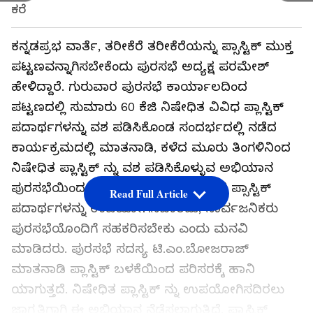
ಕರೆ
ಕನ್ನಡಪ್ರಭ ವಾರ್ತೆ, ತರೀಕೆರೆ ತರೀಕೆರೆಯನ್ನು ಪ್ಸಾಸ್ಟಿಕ್ ಮುಕ್ತ
ಪಟ್ಟಣವನ್ನಾಗಿಸಬೇಕೆಂದು ಪುರಸಭೆ ಅದ್ಯಕ್ಷ ಪರಮೇಶ್
ಹೇಳಿದ್ದಾರೆ. ಗುರುವಾರ ಪುರಸಭೆ ಕಾರ್ಯಾಲದಿಂದ
ಪಟ್ಟಣದಲ್ಲಿ ಸುಮಾರು 60 ಕೆಜಿ ನಿಷೇಧಿತ ವಿವಿಧ ಪ್ಲಾಸ್ಟಿಕ್
ಪದಾರ್ಥಗಳನ್ನು ವಶ ಪಡಿಸಿಕೊಂಡ ಸಂದರ್ಭದಲ್ಲಿ ನಡೆದ
ಕಾರ್ಯಕ್ರಮದಲ್ಲಿ ಮಾತನಾಡಿ, ಕಳೆದ ಮೂರು ತಿಂಗಳಿನಿಂದ
ನಿಷೇಧಿತ ಪ್ಲಾಸ್ಟಿಕ್ ನ್ನು ವಶ ಪಡಿಸಿಕೊಳ್ಳುವ ಅಭಿಯಾನ
ಪುರಸಭೆಯಿಂದ ಪ್ರಾರಂಭಿಸಲಾಗಿದೆ. ನಿಷೇಧಿತ ಪ್ಸಾಸ್ಟಿಕ್
Read Full Article
ಪದಾರ್ಥಗಳನ್ನು ಉಪಯೋಗಿಸಬಾರದು, ಸಾರ್ವಜನಿಕರು
ಪುರಸಭೆಯೊಂದಿಗೆ ಸಹಕರಿಸಬೇಕು ಎಂದು ಮನವಿ
ಮಾಡಿದರು. ಪುರಸಭೆ ಸದಸ್ಯ ಟಿ.ಎಂ.ಬೋಜರಾಜ್
ಮಾತನಾಡಿ ಪ್ಲಾಸ್ಟಿಕ್ ಬಳಕೆಯಿಂದ ಪರಿಸರಕ್ಕೆ ಹಾನಿ
ಯಾಗುತ್ತದೆ. ನಿಷೇಧಿತ ಪ್ಲಾಸ್ಟಿಕ್ ನ್ನು ಉಪಯೋಗಿಸದಿರಲು
ಜಾಗೃತಿಗಾಗಿ ಈ ಅಭಿಯಾನ ನೆಡೆಸಲಾಗುತ್ತಿದೆ. ಪ್ಲಾಸ್ಟಿಕ್