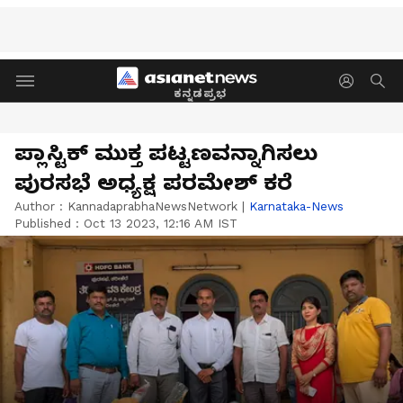
ಕನ್ನಡಪ್ರಭ
ಪ್ಲಾಸ್ಟಿಕ್ ಮುಕ್ತ ಪಟ್ಟಣವನ್ನಾಗಿಸಲು
ಪುರಸಭೆ ಅಧ್ಯಕ್ಷ ಪರಮೇಶ್ ಕರೆ
Author :
KannadaprabhaNewsNetwork
|
Karnataka-News
Published :
Oct 13 2023, 12:16 AM IST