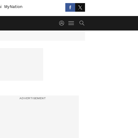
i
MyNation