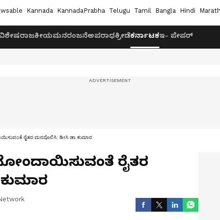
wsable
Kannada
KannadaPrabha
Telugu
Tamil
Bangla
Hindi
Marath
ವಿಶೇಷ
ರಾಜಕೀಯ
ಮನರಂಜನೆ
ಅಪರಾಧ
ಕ್ರೀಡೆ
ಕರ್ನಾಟಕ
ಇ- ಪೇಪರ್
ಾಯಿಸುವಂತೆ ರೈತರ ಮನವೊಲಿಸಿ: ಡೀಸಿ ಡಾ.ಕುಮಾರ
 ನೋಂದಾಯಿಸುವಂತೆ ರೈತರ
.ಕುಮಾರ
Network