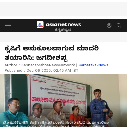
ಕನ್ನಡಪ್ರಭ
ಕೃಷಿಗೆ ಅನುಕೂಲವಾಗುವ ಮಾದರಿ
ತಯಾರಿಸಿ: ಜಗದೀಶಪ್ಪ
Author :
KannadaprabhaNewsNetwork
|
Karnataka-News
Published :
Dec 06 2025, 02:45 AM IST
ಪೋಟೊ5ಕೆಎಸಟಿ1: ಕುಷ್ಟಗಿ ಪಟ್ಟಣದ ಬಾಲಕರ ಸರ್ಕಾರಿ ಪದವಿ ಪೂರ್ವ ಕಾಲೇಜು