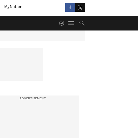
i
MyNation