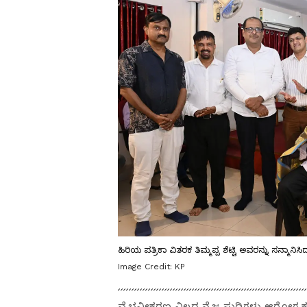
ಹಿರಿಯ ಪತ್ರಿಕಾ ವಿತರಕ ತಿಮ್ಮಪ್ಪ ಶೆಟ್ಟಿ ಅವರನ್ನು ಸನ್ಮಾನಿ
Image Credit:
KP
ವೈಭವೀಕರಣ ವಿಲ್ಲದ ನೈಜ ಸುದ್ದಿಗಳು ಆರೋಗ