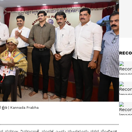
RECO
ಸಿದ ಕ್ಷಣ | Kannada Prabha
್ಯಕರ ಸಮಾಜ ನಿರ್ಮಾಣಕ್ಕೆ ಪೂರಕ ಎಂದು ಮಂಗಳೂರು ನಗರ ಪೊಲೀಸ್