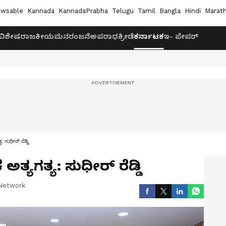
wsable
Kannada
KannadaPrabha
Telugu
Tamil
Bangla
Hindi
Marath
ವಿಶೇಷ
ರಾಜಕೀಯ
ಮನರಂಜನೆ
ಅಪರಾಧ
ಕ್ರೀಡೆ
ಕರ್ನಾಟಕ
ಇ- ಪೇಪರ್
: ಸುಧೀರ್ ರೆಡ್ಡಿ
ತ್ಯಗತ್ಯ: ಸುಧೀರ್ ರೆಡ್ಡಿ
Network