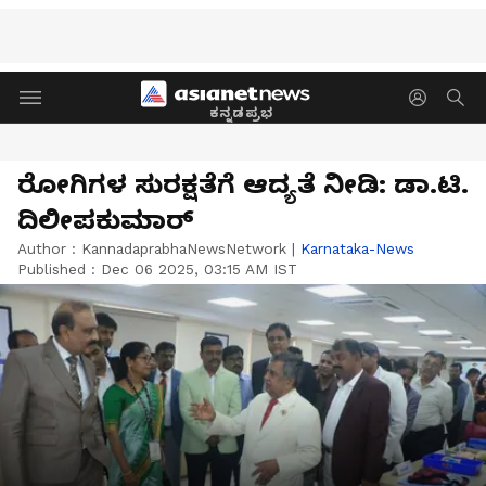
ಕನ್ನಡಪ್ರಭ
ರೋಗಿಗಳ ಸುರಕ್ಷತೆಗೆ ಆದ್ಯತೆ ನೀಡಿ: ಡಾ.ಟಿ.
ದಿಲೀಪಕುಮಾರ್‌
Author :
KannadaprabhaNewsNetwork
|
Karnataka-News
Published :
Dec 06 2025, 03:15 AM IST