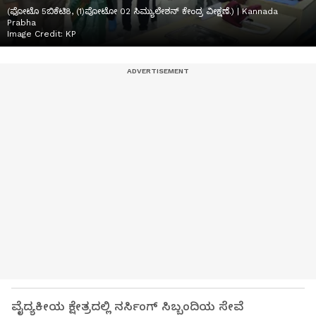
(ಫೋಟೊ 5ಬಿಕೆಟಿ8, (1)ಪೋಟೋ 02 ಸಿಮ್ಯುಲೇಶನ್ ಕೇಂದ್ರ ವೀಕ್ಷಣೆ.) | Kannada
Prabha
Image Credit:
KP
ವೈದ್ಯಕೀಯ ಕ್ಷೇತ್ರದಲ್ಲಿ ನರ್ಸಿಂಗ್ ಸಿಬ್ಬಂದಿಯ ಸೇವೆ