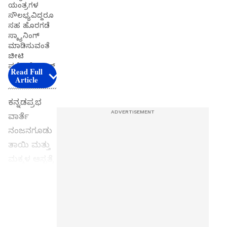
ಯಂತ್ರಗಳ
ಸೌಲಭ್ಯವಿದ್ದರೂ
ಸಹ ಹೊರಗಡೆ
ಸ್ಕ್ಯಾನಿಂಗ್
ಮಾಡಿಸುವಂತೆ
ಚೀಟಿ
ಪಡೆದುಕೊಳ್ಳುತ್
Read Full
ತಾರೆ
Article
ಕನ್ನಡಪ್ರಭ
ವಾರ್ತೆ
ನಂಜನಗೂಡು
ತಾಯಿ ಮತ್ತು
ಮಕ್ಕಳ ಆಸ್ಪತ್ರೆ
ಮತ್ತು
ಸಾರ್ವಜನಿಕ
Get the
ಆಸ್ಪತ್ರೆಗೆ
latest
ಬರುವ
news