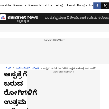
wsable
Kannada
KannadaPrabha
Telugu
Tamil
Bangla
Hindi
Marath
ಭಾರತ
ಪ್ರಪಂಚ
ವಿಶೇಷ
ರಾಜಕೀಯ
ಮನರಂಜನ
HOME
KARNATAKA-NEWS
ಆಸ್ಪತ್ರೆಗೆ ಬರುವ ರೋಗಿಗಳಿಗೆ ಉತ್ತಮ ಆರೋಗ್ಯ ಸೇವೆ ಒದಗಿಸಿ
ಆಸ್ಪತ್ರೆಗೆ
ಬರುವ
ರೋಗಿಗಳಿಗೆ
ಉತ್ತಮ