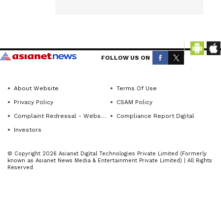
ರೋಗಿಗಳಿಗೆ
from
ಸಮರ್ಪಕವಾಗಿ
across
ಉತ್ತಮವಾದ
Karnataka
ಆರೋಗ್ಯ
(ಕರ್ನಾಟಕ
ಸೇವೆಯನ್ನು
ನ್ಯೂಸ್)—
FOLLOW US ON
ಒದಗಿಸಬೇಕು
breaking
headlines,
ಎಂದು ಶಾಸಕ
About Website
Terms Of Use
politics,
ದರ್ಶನ್
Privacy Policy
CSAM Policy
local
ಧ್ರುವನಾರಾಯ
Complaint Redressal - Website
Compliance Report Digital
developments,
ಣ ಆಸ್ಪತ್ರೆಯ
Investors
crime
ವೈದ್ಯಾಧಿಕಾರಿಗ
reports,
ಳಿಗೆ ಸೂಚನೆ
© Copyright 2026 Asianxt Digital Technologies Private Limited (Formerly
district
known as Asianet News Media & Entertainment Private Limited) | All Rights
ನೀಡಿದರು.
Reserved
updates,
ಪಟ್ಟಣದ
civic
ಸಾರ್ವಜನಿಕ
issues
ಆಸ್ಪತ್ರೆಯ
and