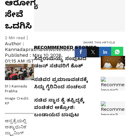
ಆರೋಗ್ಯ
ಸೇವೆ
ಒದಗಿಸಿ
2
Min read
SHARE THIS ARTICLE
Author :
RECOMMENDED STORIES
KannadaprabhaNewsNetwork
Published :
May 10 2026,
ಸಿದ್ದರಾಮಯ್ಯ ಸಂಪುಟದ
01:15 AM IST
ಡಜನ್‌ ಸಚಿವರಿಗೆ ಕೊಕ್‌
ಸಚಿವರ ಪ್ರಮಾಣವಚನಕ್ಕೆ
ಸಿದ್ದು ಗೈರಿನಿಂದ ಸಂಚಲನ
51 | Kannada
Prabha
Image Credit:
ಸಚಿವ ಸ್ಥಾನ ಕೈ ತಪ್ಪಿದ್ದಕ್ಕೆ
KP
ವಂಚಿತರ ಆಕ್ರೋಶ:
ಬಂಡಾಯದ ಬಾವುಟ
ಆಸ್ಪತ್ರೆಯಲ್ಲಿ
ಅತ್ಯಾಧುನಿಕ
ಸ್ಕ್ಯಾನಿಂಗ್