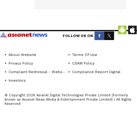
ಹಸ್ತಾಂತರ
ಮಾಡಲಾಯಿತು.
Get the
ಪುತ್ತೂರು:
latest
ಯುವ
news
FOLLOW US ON
ಮುಖಂಡ
from
ಸಹಜ್ ರೈ
across
About Website
Terms Of Use
ಬಳಜ್ಜ ಅವರ
Karnataka
Privacy Policy
CSAM Policy
ನೇತೃತ್ವದ
(ಕರ್ನಾಟಕ
Complaint Redressal - Website
Compliance Report Digital
ನ್ಯೂಸ್)—
ವಿಜಯ
Investors
breaking
ಸಾಮ್ರಾಟ್
headlines,
ಪುತ್ತೂರು
© Copyright 2026 Asianxt Digital Technologies Private Limited (Formerly
politics,
known as Asianet News Media & Entertainment Private Limited) | All Rights
ಇದರ
Reserved
local
ವತಿಯಿಂದ
developments,
ಪುತ್ತೂರು
crime
ನಗರದ
reports,
ಹೊರವಲಯ