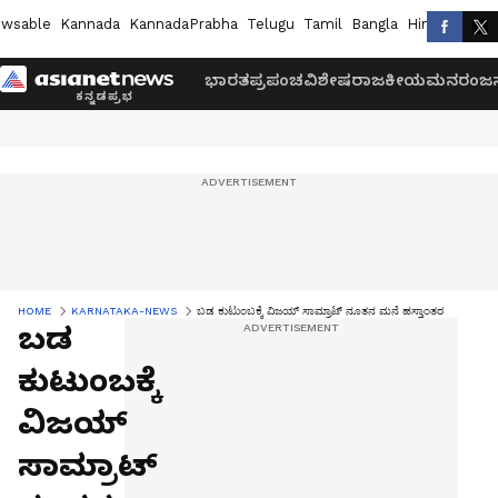
wsable
Kannada
KannadaPrabha
Telugu
Tamil
Bangla
Hindi
Marath
ಭಾರತ
ಪ್ರಪಂಚ
ವಿಶೇಷ
ರಾಜಕೀಯ
ಮನರಂಜನ
HOME
KARNATAKA-NEWS
ಬಡ ಕುಟುಂಬಕ್ಕೆ ವಿಜಯ್‌ ಸಾಮ್ರಾಟ್‌ ನೂತನ ಮನೆ ಹಸ್ತಾಂತರ
ಬಡ
ಕುಟುಂಬಕ್ಕೆ
ವಿಜಯ್‌
ಸಾಮ್ರಾಟ್‌