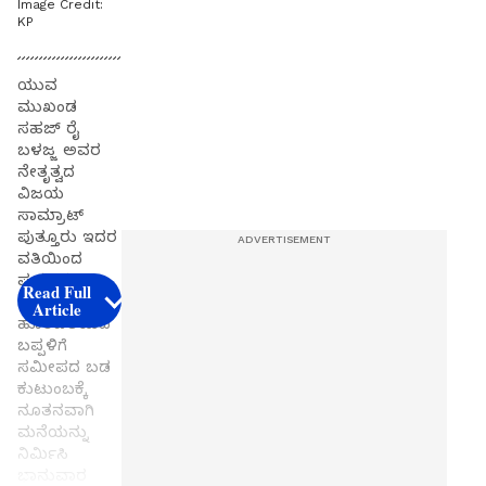
Image Credit:
KP
ಯುವ
ಮುಖಂಡ
ಸಹಜ್ ರೈ
ಬಳಜ್ಜ ಅವರ
ನೇತೃತ್ವದ
ವಿಜಯ
ಸಾಮ್ರಾಟ್
ಪುತ್ತೂರು ಇದರ
ವತಿಯಿಂದ
ಪುತ್ತೂರು
Read Full
ನಗರದ
Article
ಹೊರವಲಯದ
ಬಪ್ಪಳಿಗೆ
ಸಮೀಪದ ಬಡ
ಕುಟುಂಬಕ್ಕೆ
ನೂತನವಾಗಿ
ಮನೆಯನ್ನು
ನಿರ್ಮಿಸಿ
ಭಾನುವಾರ