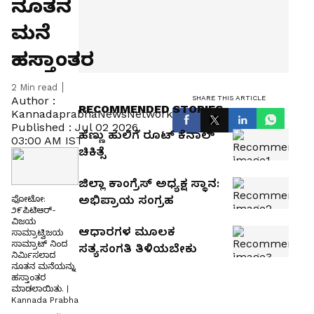
ನೂತನ
ಮನೆ
ಹಸ್ತಾಂತರ
2
Min read
SHARE THIS ARTICLE
Author :
RECOMMENDED STORIES
KannadaprabhaNewsNetwork
Published :
Jul 02 2026,
ಹೆಣ್ಣು ಹುಲಿಗೆ ರೂಟ್ ಕೆನಾಲ್‌
03:00 AM IST
ಚಿಕಿತ್ಸೆ
​ಜಿಲ್ಲಾ ಕಾಂಗ್ರೆಸ್ ಅಧ್ಯಕ್ಷ ಸ್ಥಾನ:
ಅಭಿಪ್ರಾಯ ಸಂಗ್ರಹ
ಫೋಟೋ:
೨೯ಪಿಟಿಆರ್-
ವಿಜಯ
ಆಧಾರಗಳ ಮೂಲಕ
ಸಾಮ್ರಾಟ್ವಿಜಯ
ಸಾಮ್ರಾಟ್ ನಿಂದ
ಸತ್ಯಸಂಗತಿ ತಿಳಿಯಬೇಕು
ನಿರ್ಮಿಸಲಾದ
ನೂತನ ಮನೆಯನ್ನು
ಹಸ್ತಾಂತರ
ಮಾಡಲಾಯಿತು. |
Kannada Prabha