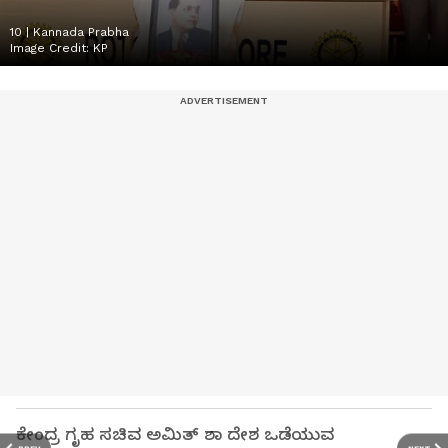
10 | Kannada Prabha
Image Credit:
KP
ಕೇಂದ್ರ ಗೃಹ ಸಚಿವ ಅಮಿತ್ ಶಾ ದೇಶ ಒಡೆಯುವ