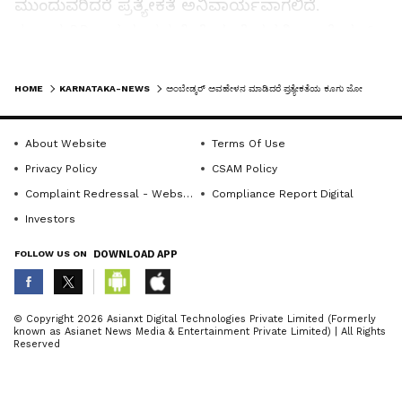
ಮುಂದುವರಿದರೆ ಪ್ರತ್ಯೇಕತೆ ಅನಿವಾರ್ಯವಾಗಲಿದೆ.
ಗುಲಾಮಗಿರಿ ಬದುಕು ನಮಗೆ ಬೇಡ. ದೇಶದಲ್ಲಿ ಅಂಬೇಡ್ಕರ್
ಅವರನ್ನು ಹಿಂಬಾಲಿಸುವ 40 ಕೋಟಿ ಜನರಿದ್ದು, ಅವರನ್ನು
LATEST VIDEOS
ಅವಹೇಳನ ಮಾಡಿದರೆ ಪ್ರತ್ಯೇಕತೆಯ ಕೂಗು ಏಳಲಿದೆ
HOME
KARNATAKA-NEWS
ಅಂಬೇಡ್ಕರ್ ಅವಹೇಳನ ಮಾಡಿದರೆ ಪ್ರತ್ಯೇಕತೆಯ ಕೂಗು ಜೋರಾಗಲಿದೆ
ಎಂದರು.
About Website
Terms Of Use
ಅಮಿತ್ ಶಾ ಹೇಳಿಕೆ ಖಂಡಿಸಿ ದೇಶಾದಾದ್ಯಂತ ಹೋರಾಟ
Privacy Policy
CSAM Policy
ನಡೆಯುತ್ತಿವೆ. ಆದರೆ, ಕ್ಷಮೆ ಕೇಳುವ ಕನಿಷ್ಠ ಸೌಜನ್ಯವನ್ನು
Complaint Redressal - Website
Compliance Report Digital
ತೋರಿಲ್ಲ. ಅಮಿತ್ ಶಾ ಅವರಿಗೆ ಮಾನ- ಮರ್ಯಾದೆ ಇದ್ದರೆ
Investors
ಕೂಡಲೇ ರಾಜೀನಾಮೆ ನೀಡಬೇಕು ಎಂದು ಅವರು
ಅಗ್ರಹಿಸಿದರು.
FOLLOW US ON
DOWNLOAD APP
ABOUT THE AUTHOR
© Copyright 2026 Asianxt Digital Technologies Private Limited (Formerly
ನಳಂದ ಬುದ್ಧವಿಹಾರದ ಬೋಧಿರತ್ನ ಭಂತೇಜಿ ವಾತನಾಡಿ,
known as Asianet News Media & Entertainment Private Limited) | All Rights
KannadaprabhaNewsNetwork
K
Reserved
ನಮ್ಮೆಲ್ಲರಿಗೂ ಬದುಕಿನ ದೃಷ್ಟಿ ನೀಡಿದವರು ಬಾಬ
ಸಾಹೇಬರು. ಮದ್ಯಪಾನ ಸೇರಿದಂತೆ ದುಶ್ಚಟಗಳಿಂದ ದೂರ