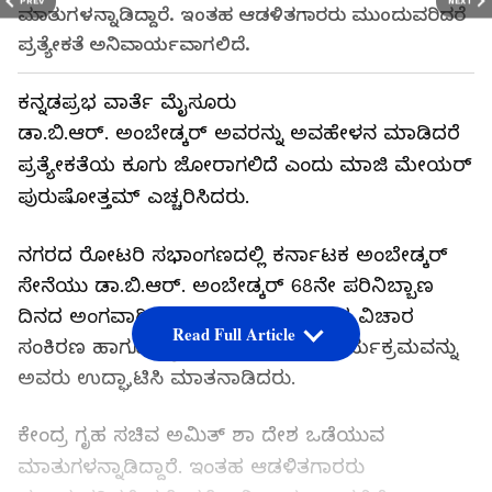
PREV
NEXT
ಮಾತುಗಳನ್ನಾಡಿದ್ದಾರೆ. ಇಂತಹ ಆಡಳಿತಗಾರರು ಮುಂದುವರಿದರೆ
ಪ್ರತ್ಯೇಕತೆ ಅನಿವಾರ್ಯವಾಗಲಿದೆ.
ಕನ್ನಡಪ್ರಭ ವಾರ್ತೆ ಮೈಸೂರು
ಡಾ.ಬಿ.ಆರ್. ಅಂಬೇಡ್ಕರ್ ಅವರನ್ನು ಅವಹೇಳನ ಮಾಡಿದರೆ
ಪ್ರತ್ಯೇಕತೆಯ ಕೂಗು ಜೋರಾಗಲಿದೆ ಎಂದು ಮಾಜಿ ಮೇಯರ್
ಪುರುಷೋತ್ತಮ್ ಎಚ್ಚರಿಸಿದರು.
ನಗರದ ರೋಟರಿ ಸಭಾಂಗಣದಲ್ಲಿ ಕರ್ನಾಟಕ ಅಂಬೇಡ್ಕರ್
ಸೇನೆಯು ಡಾ.ಬಿ.ಆರ್. ಅಂಬೇಡ್ಕರ್ 68ನೇ ಪರಿನಿಬ್ಬಾಣ
ದಿನದ ಅಂಗವಾಗಿ ಭಾನುವಾರ ಆಯೋಜಿಸಿದ್ದ ವಿಚಾರ
Read Full Article
ಸಂಕಿರಣ ಹಾಗೂ ಕ್ಯಾಲೆಂಡರ್ ಬಿಡುಗಡೆ ಕಾರ್ಯಕ್ರಮವನ್ನು
ಅವರು ಉದ್ಘಾಟಿಸಿ ಮಾತನಾಡಿದರು.
ಕೇಂದ್ರ ಗೃಹ ಸಚಿವ ಅಮಿತ್ ಶಾ ದೇಶ ಒಡೆಯುವ
ಮಾತುಗಳನ್ನಾಡಿದ್ದಾರೆ. ಇಂತಹ ಆಡಳಿತಗಾರರು