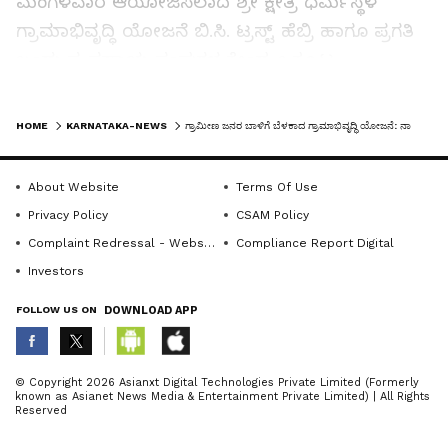
ಮಂಗಳವಾರ ಆಯೋಜಿಸಲಾದ ಶ್ರೀ ಕ್ಷೇತ್ರ ಧರ್ಮಸ್ಥಳ
ಗ್ರಾಮಾಭಿವೃದ್ಧಿ ಯೋಜನೆ ಬಿ.ಸಿ. ಟ್ರಸ್ಟ್ ಹೆಬ್ರಿ ಹಾಗೂ ಪ್ರಗತಿ
ಬಂಧು ಸ್ವ ಸಹಾಯ ಸಂಘಗಳ ಕೇಂದ್ರ ಒಕ್ಕೂಟ
ಪದಾಧಿಕಾರಿಗಳ ಸಮಾವೇಶ ಉದ್ಘಾಟಿಸಿ ಮಾತನಾಡಿದರು.
LATEST VIDEOS
HOME
KARNATAKA-NEWS
ಗ್ರಾಮೀಣ ಜನರ ಬಾಳಿಗೆ ಬೆಳಕಾದ ಗ್ರಾಮಾಭಿವೃದ್ಧಿ ಯೋಜನೆ: ನಾಗರಾಜ ಶೆಟ್ಟಿ
ಕಾರ್ಯಕ್ರಮದ ಅಧ್ಯಕ್ಷತೆ ವಹಿಸಿ ಮಾತನಾಡಿದ ಹೆಬ್ರಿ
ತಾಲೂಕು ಜನಜಾಗೃತಿ ಅಧ್ಯಕ್ಷ ನೀರೆ ಕೃಷ್ಣ ಶೆಟ್ಟಿ, ಪರಮಪೂಜ್ಯ
About Website
Terms Of Use
ಡಾ.ವೀರೇಂದ್ರ ಹೆಗ್ಗಡೆಯವರು ಸ್ಥಾಪಿಸಿದ ಗ್ರಾಮಾಭಿವೃದ್ಧಿ
Privacy Policy
CSAM Policy
ಯೋಜನೆಯಿಂದಾಗಿ ಮಧ್ಯಮ ವರ್ಗದ ಜನರ ಬದುಕು
Complaint Redressal - Website
Compliance Report Digital
ಹಸನಾಗಿದೆ. ಧರ್ಮದ ತಳಹದಿಯಲ್ಲಿ ಸ್ವ ಸಹಾಯ
Investors
ಒಕ್ಕೂಟಗಳ ಮೂಲಕ ಫಲಾನುಭವಿಗಳಿಗೆ ಆರ್ಥಿಕ, ಸಾಮಾಜಿಕ
ಹಾಗೂ ಶೈಕ್ಷಣಿಕ ಪ್ರಗತಿಗಾಗಿ ಮಾಡುತ್ತಿರುವ ಸೇವೆ, ಸಾಧನೆಯು
FOLLOW US ON
DOWNLOAD APP
ದೇಶಕ್ಕೆ ಮಾದರಿಯಾಗಿದೆ ಎಂದು ಹೇಳಿದರು.
ABOUT THE AUTHOR
© Copyright 2026 Asianxt Digital Technologies Private Limited (Formerly
known as Asianet News Media & Entertainment Private Limited) | All Rights
KannadaprabhaNewsNetwork
K
Reserved
ಕಾರ್ಕಳ ತಾಲೂಕು ಕೇಂದ್ರ ಒಕ್ಕೂಟಗಳ ಸಮಿತಿಯ ಸ್ಥಾಪಕ
ಅಧ್ಯಕ್ಷ ಶಾಂತಿರಾಜ್ ಜೈನ್ ಮಾತಾನಾಡಿದರು. ಸಂಪನ್ಮೂಲ