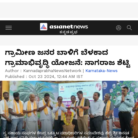
ಕನ್ನಡಪ್ರಭ
ಗ್ರಾಮೀಣ ಜನರ ಬಾಳಿಗೆ ಬೆಳಕಾದ
ಗ್ರಾಮಾಭಿವೃದ್ಧಿ ಯೋಜನೆ: ನಾಗರಾಜ ಶೆಟ್ಟಿ
Author :
KannadaprabhaNewsNetwork
|
Karnataka-News
Published :
Oct 23 2024, 12:44 AM IST
ಸ್ವ ಸಹಾಯ ಸಂಘಗಳ ಕೇಂದ್ರ ಒಕ್ಕೂಟ ಪದಾಧಿಕಾರಿಗಳ ಸಮಾವೇಶವು ಹೆಬ್ರಿ ಶ್ರೀ ಅನಂತ