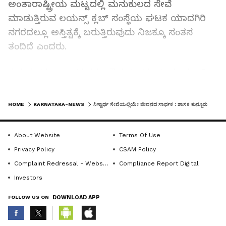
ಅಂತಾರಾಷ್ಟ್ರೀಯ ಮಟ್ಟದಲ್ಲಿ ಮನುಕುಲದ ಸೇವೆ
ಮಾಡುತ್ತಿರುವ ಲಯನ್ಸ್ ಕ್ಲಬ್ ಸಂಸ್ಥೆಯ ಘಟಕ ಯಾದಗಿರಿ
ನಗರದಲ್ಲೂ ಅಸ್ತಿತ್ವಕ್ಕೆ ಬರುತ್ತಿರುವುದು ನಿಜಕ್ಕೂ ಸಂತಸ
ತಂದಿದೆ ಎಂದರು.
ಗುರುಮಠಕಲ್ ಶಾಸಕ ಶರಣಗೌಡ ಕಂದಕೂರು ಮಾತನಾಡಿ,
ಯಾದಗಿರಿ ನಗರದ ಸುಶಿಕ್ಷಿತ ಹಾಗೂ ಸಮಾಜ ಸೇವಾ
LATEST VIDEOS
ಕಳಕಳಿಯುಳ್ಳ ವ್ಯಕ್ತಿಗಳು ಸೇರಿ ಹುಟ್ಟು ಹಾಕಿರುವ ಲಯನ್ಸ್
HOME
KARNATAKA-NEWS
ನಿಸ್ವಾರ್ಥ ಸೇವೆಯಲ್ಲಿಯೇ ಜೀವನದ ಸಾರ್ಥಕ : ಶಾಸಕ ತುನ್ನೂರು
ಕ್ಲಬ್ ವತಿಯಿಂದ ಬಹಳಷ್ಟು ನಿರೀಕ್ಷೆಗಳಿದ್ದು, ಅನ್ಯ ರಾಜ್ಯದ
ಗಡಿಗೆ ಹೊಂದಿಕೊಂಡಿರುವ ನಮ್ಮ ಜಿಲ್ಲೆಯ ಆರೋಗ್ಯ ಹಾಗೂ
About Website
Terms Of Use
ಶಿಕ್ಷಣ ಕ್ಷೇತ್ರದ ಜಾಗೃತಿಗೆ ಕ್ಲಬ್ ಶ್ರಮಿಸಲಿ ಎಂದರು.
Privacy Policy
CSAM Policy
Complaint Redressal - Website
Compliance Report Digital
ಮಾಜಿ ಶಾಸಕ ವೀರಬಸವಂತರೆಡ್ಡಿ ಮುದ್ನಾಳ ಮಾತನಾಡಿ,
Investors
ಕ್ಲಬ್ ನ ಸಮಾಜ ಸೇವಾ ಕಾರ್ಯಗಳಲ್ಲಿ ತಮ್ಮೊಂದಿಗೆ
FOLLOW US ON
DOWNLOAD APP
ಸಹಕಾರ ನೀಡಲು ಸದಾ ಸಿದ್ಧ ಎಂದರು.