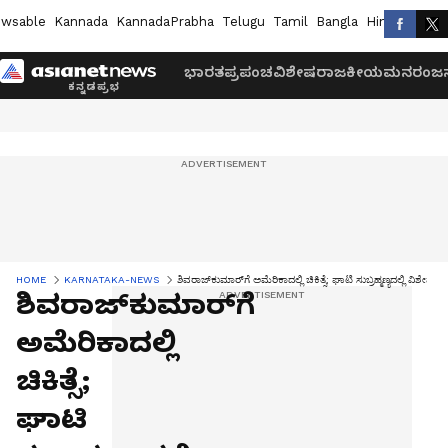
wsable
Kannada
KannadaPrabha
Telugu
Tamil
Bangla
Hindi
Marath
ಭಾರತ
ಪ್ರಪಂಚ
ವಿಶೇಷ
ರಾಜಕೀಯ
ಮನರಂಜನ
HOME
KARNATAKA-NEWS
ಶಿವರಾಜ್‌ಕುಮಾರ್‌ಗೆ ಅಮೆರಿಕಾದಲ್ಲಿ ಚಿಕಿತ್ಸೆ; ಘಾಟಿ ಸುಬ್ರಹ್ಮಣ್ಯದಲ್ಲಿ ವಿಶೇಷ ಪ
ಶಿವರಾಜ್‌ಕುಮಾರ್‌ಗೆ
ಅಮೆರಿಕಾದಲ್ಲಿ
ಚಿಕಿತ್ಸೆ;
ಘಾಟಿ