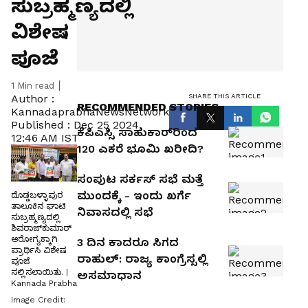
ಸುಬ್ರಹ್ಮಣ್ಯದಲ್ಲಿ
ವಿಶೇಷ
ಪೂಜೆ
1
Min read
SHARE THIS ARTICLE
Author :
RECOMMENDED STORIES
KannadaprabhaNewsNetwork
Published :
Dec 25 2024,
ಕೆಪಿಎಸ್ಸಿ ಸಾಹುಕಾರ್‌ರಿಂದ
12:46 AM IST
120 ಎಕರೆ ಭೂಮಿ ಖರೀದಿ?
ಸಂಪುಟ ಸರ್ಕಸ್‌ ಸಭೆ ಮತ್ತೆ
ಮುಂದಕ್ಕೆ - ಇಂದು ಖರ್ಗೆ
ದೊಡ್ಡಬಳ್ಳಾಪುರ
ತಾಲೂಕಿನ ಘಾಟಿ
ನಿವಾಸದಲ್ಲಿ ಸಭೆ
ಸುಬ್ರಹ್ಮಣ್ಯದಲ್ಲಿ
ಶಿವರಾಜ್‌ಕುಮಾರ್‌
ಆರೋಗ್ಯಕ್ಕಾಗಿ
3 ದಿನ ಕಾದರೂ ಸಿಗದ
ಪ್ರಾರ್ಥಿಸಿ ವಿಶೇಷ
ರಾಹುಲ್‌: ರಾಜ್ಯ ಕಾಂಗ್ರೆಸ್ಸಲ್ಲಿ
ಪೂಜೆ
ಸಲ್ಲಿಸಲಾಯಿತು. |
ಅಸಮಾಧಾನ
Kannada Prabha
Image Credit: