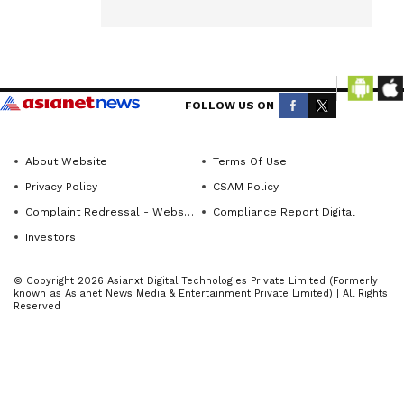
ಕುಮಾರ್
ಆದಷ್ಟು ಬೇಗ
Get the
ಗುಣಮುಖರಾಗಿ
ಹಿಂದಿರುಗಲಿ
latest
ಎಂದು ಸಂಕಲ್ಪಿಸಿ
news
ದೇವಾಲಯದಲ್ಲಿ
FOLLOW US ON
from
ಪೂಜೆ
across
ಸಲ್ಲಿಸಲಾಗಿದೆ .
Karnataka
About Website
Terms Of Use
ಕನ್ನಡಪ್ರಭ
(ಕರ್ನಾಟಕ
Privacy Policy
CSAM Policy
ನ್ಯೂಸ್)—
ವಾರ್ತೆ
Complaint Redressal - Website
Compliance Report Digital
breaking
ದೊಡ್ಡಬಳ್ಳಾಪು
Investors
headlines,
ರ
politics,
© Copyright 2026 Asianxt Digital Technologies Private Limited (Formerly
ಹಿರಿಯ ನಟ,
known as Asianet News Media & Entertainment Private Limited) | All Rights
local
Reserved
ಹ್ಯಾಟ್ರಿಕ್‌
developments,
ಹೀರೋ
crime
ಶಿವರಾಜ್
reports,
ಕುಮಾರ್
district