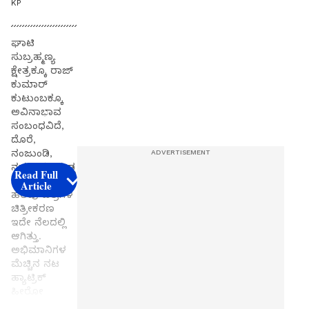
KP
ಘಾಟಿ
ಸುಬ್ರಹ್ಮಣ್ಯ
ಕ್ಷೇತ್ರಕ್ಕೂ ರಾಜ್
ಕುಮಾರ್
ಕುಟುಂಬಕ್ಕೂ
ಅವಿನಾಭಾವ
ಸಂಬಂಧವಿದೆ,
ದೊರೆ,
ನಂಜುಂಡಿ,
ನಮ್ಮೂರು ಹುಡ್ಗ
Read Full
ಸೇರಿದಂತೆ
Article
ಹಲವು ಚಿತ್ರಗಳ
ಚಿತ್ರೀಕರಣ
ಇದೇ ನೆಲದಲ್ಲಿ
ಆಗಿತ್ತು.
ಅಭಿಮಾನಿಗಳ
ಮೆಚ್ಚಿನ ನಟ
ಹ್ಯಾಟ್ರಿಕ್
ಹೀರೋ
ಶಿವರಾಜ್