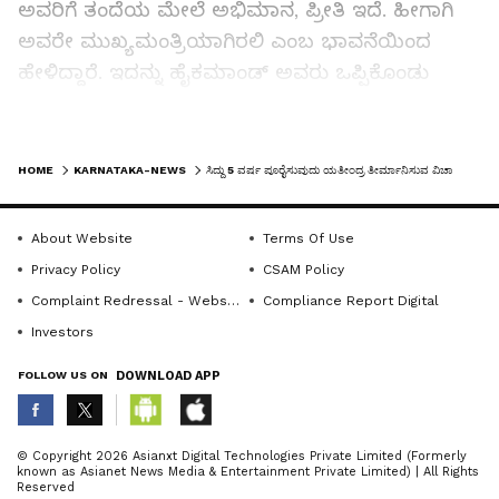
ಅವರಿಗೆ ತಂದೆಯ ಮೇಲೆ ಅಭಿಮಾನ, ಪ್ರೀತಿ ಇದೆ. ಹೀಗಾಗಿ
ಅವರೇ ಮುಖ್ಯಮಂತ್ರಿಯಾಗಿರಲಿ ಎಂಬ ಭಾವನೆಯಿಂದ
ಹೇಳಿದ್ದಾರೆ. ಇದನ್ನು ಹೈಕಮಾಂಡ್ ಅವರು ಒಪ್ಪಿಕೊಂಡು
ಅವರನ್ನೇ ಮುಂದುವರಿಸುವುದಾದರೆ ನಮ್ಮದೇನು ತಕರಾರು
ಇಲ್ಲ. ಇದನ್ನು ಹೈಕಮಾಂಡ್ ಅಂತಿಮವಾಗಿ ತೀರ್ಮಾನಿಸಲಿದೆ.
LATEST VIDEOS
ನಾವ್ಯಾರು ಹೈಕಮಾಂಡ್ ಗಿಂತ ದೊಡ್ಡವರಲ್ಲ, ಈ ಬಗ್ಗೆ
HOME
KARNATAKA-NEWS
ಸಿದ್ದು 5 ವರ್ಷ ಪೂರೈಸುವುದು ಯತೀಂದ್ರ ತೀರ್ಮಾನಿಸುವ ವಿಚಾರವಲ್ಲ: ಬಾಲಕೃಷ್ಣ
ಯಾರೂ ಮಾತನಾಡಬಾರದು ಎಂದರು.
About Website
Terms Of Use
ಮುಖ್ಯಮಂತ್ರಿ ಬದಲಾವಣೆ ವಿಚಾರವಾಗಿ ಬೇರೆ ಯಾರಾದರೂ
Privacy Policy
CSAM Policy
ಹೇಳಿಕೆ ನೀಡಿದರೆ ನೋಟಿಸ್ ಕೊಡುತ್ತಾರೆ. ಯತೀಂದ್ರ
Complaint Redressal - Website
Compliance Report Digital
ಅವರಿಗೇಕೆ ನೋಟಿಸ್ ಕೊಡುತ್ತಿಲ್ಲ ಎಂಬ ಪತ್ರಕರ್ತರ ಪ್ರಶ್ನೆಗೆ,
Investors
ದೊರೆ ತಪ್ಪು ಮಾಡಿದರೆ ದೂರು ಇಲ್ಲವಂತೆ ಎಂದು ಉತ್ತರ
FOLLOW US ON
DOWNLOAD APP
ಹೇಳುತ್ತಾ ಮುಗುಳು ನಗೆ ಬೀರಿದರು.
ಕಾಂಗ್ರೆಸ್ ನ ಕೆಲ ಮುಖಂಡರು ಜೆಡಿಎಸ್ ಪಕ್ಷಕ್ಕೆ
ABOUT THE AUTHOR
© Copyright 2026 Asianxt Digital Technologies Private Limited (Formerly
ಸೇರ್ಪಡೆಯಾಗಿದ್ದಾರಲ್ಲ ಎಂಬ ಪ್ರಶ್ನೆಗೆ, ಮುಂಬರುವ ಪುರಸಭೆ
known as Asianet News Media & Entertainment Private Limited) | All Rights
KannadaprabhaNewsNetwork
K
Reserved