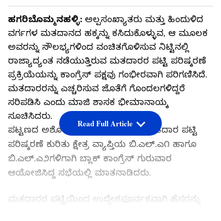
ಹಗರಿಬೊಮ್ಮನಹಳ್ಳಿ:
ಅಲ್ಪಸಂಖ್ಯಾತರು ಮತ್ತು ಹಿಂದುಳಿದ
ವರ್ಗಗಳ ಮತದಾನದ ಹಕ್ಕನ್ನು ಕಸಿದುಕೊಳ್ಳುವ, ಆ ಮೂಲಕ
ಅವರನ್ನು ಸೌಲಭ್ಯಗಳಿಂದ ವಂಚಿತಗೊಳಿಸುವ ನಿಟ್ಟಿನಲ್ಲಿ
ರಾಜ್ಯಾದ್ಯಂತ ನಡೆಯುತ್ತಿರುವ ಮತದಾರರ ಪಟ್ಟಿ ಪರಿಷ್ಕರಣೆ
ಪ್ರಕ್ರಿಯೆಯನ್ನು ಕಾಂಗ್ರೆಸ್ ಪಕ್ಷವು ಗಂಭೀರವಾಗಿ ಪರಿಗಣಿಸಿದೆ.
ಮತದಾರರನ್ನು ಎಚ್ಚರಿಸುವ ಜೊತೆಗೆ ಗೊಂದಲಗಳಿದ್ದರೆ
ಸರಿಪಡಿಸಿ ಎಂದು ಮಾಜಿ ಶಾಸಕ ಭೀಮಾನಾಯ್ಕ
ಸೂಚಿಸಿದರು.
Read Full Article
ಪಟ್ಟಣದ ಅಶೋಕ ಫಾರ್ಮ್‌ ಹೌಸ್‌ನಲ್ಲಿ ಮತದಾರ ಪಟ್ಟಿ
ಪರಿಷ್ಕರಣೆ ಕುರಿತು ಕ್ಷೇತ್ರ ವ್ಯಾಪ್ತಿಯ ಬಿ.ಎಲ್.ಎ೧ ಹಾಗೂ
ಬಿ.ಎಲ್.ಎ೨ಗಳಿಗಾಗಿ ಬ್ಲಾಕ್ ಕಾಂಗ್ರೆಸ್ ಗುರುವಾರ
ಆಯೋಜಿಸಿದ್ದ ಸಭೆಯಲ್ಲಿ ಮಾತನಾಡಿದರು.
ಮತದಾರರ ಪಟ್ಟಿಯಿಂದ ಉದ್ದೇಶಪೂರ್ವಕವಾಗಿ ಹೆಸರನ್ನು
ಕೈಬಿಡುವ ಆಟ ನಡೆಯುವುದಿಲ್ಲ. ಮತದಾರ ಪಟ್ಟಿಯ