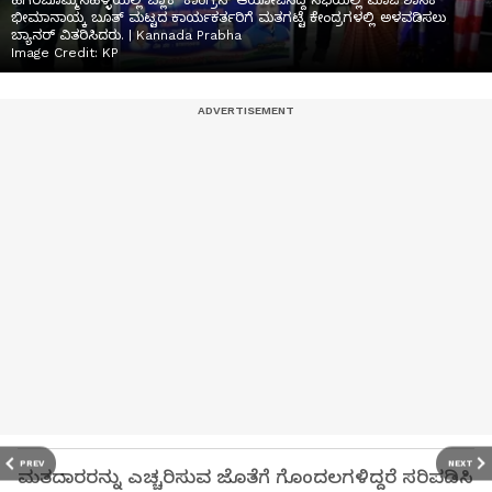
ಹಗರಿಬೊಮ್ಮನಹಳ್ಳಿಯಲ್ಲಿ ಬ್ಲಾಕ್ ಕಾಂಗ್ರೆಸ್ ಆಯೋಜಿಸಿದ್ದ ಸಭೆಯಲ್ಲಿ ಮಾಜಿ ಶಾಸಕ
ಭೀಮಾನಾಯ್ಕ ಬೂತ್‌ ಮಟ್ಟದ ಕಾರ್ಯಕರ್ತರಿಗೆ ಮತಗಟ್ಟೆ ಕೇಂದ್ರಗಳಲ್ಲಿ ಅಳವಡಿಸಲು
ಬ್ಯಾನರ್‌ ವಿತರಿಸಿದರು. | Kannada Prabha
Image Credit:
KP
PREV
NEXT
ಮತದಾರರನ್ನು ಎಚ್ಚರಿಸುವ ಜೊತೆಗೆ ಗೊಂದಲಗಳಿದ್ದರೆ ಸರಿಪಡಿಸಿ