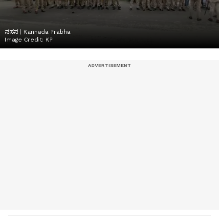
ಸಸಸ | Kannada Prabha
Image Credit:
KP