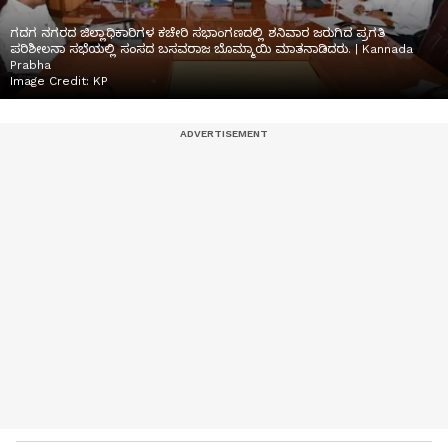
ಗದಗ ನಗರದ ಜಿಲ್ಲಾಧಿಕಾರಿಗಳ ಕಚೇರಿ ಸಭಾಂಗಣದಲ್ಲಿ ಶನಿವಾರ ಜರುಗಿದ ಪ್ರಗತಿ
ಪರಿಶೀಲನಾ ಸಭೆಯಲ್ಲಿ ಸಂಸದ ಬಸವರಾಜ ಬೊಮ್ಮಾಯಿ ಮಾತನಾಡಿದರು. | Kannada
Prabha
Image Credit:
KP