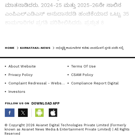
ಮಾತನಾಡಿದರು. ​2024-25 ಮತ್ತು 2025-26ನೇ ಸಾಲಿನ
ಎಂಪಿಎಲ್‌ಎಡಿಎಸ್‌ ಅನುದಾನದಡಿ ಹಂಚಿಕೆಯಾದ ಒಟ್ಟು 35
ಕಾಮಗಾರಿಗಳ ಪ್ರಗತಿ ಪರಿಶೀಲಿಸಿದರು. ಪ್ರಸ್ತುತ 8
ಕಾಮಗಾರಿಗಳು ಮಾತ್ರ ಪೂರ್ಣಗೊಂಡಿದ್ದು, ಇನ್ನು11
ಕಾಮಗಾರಿಗಳಿಗೆ ಇಲಾಖೆಗಳಿಂದ ಅಂದಾಜು ಪತ್ರಿಕೆ
LATEST VIDEOS
ಸಲ್ಲಿಕೆಯಾಗದಿರುವುದಕ್ಕೆ ಹಾಗೂ 16 ಕಾಮಗಾರಿಗಳ ಎರಡನೇ
HOME
KARNATAKA-NEWS
ಅಭಿವೃದ್ಧಿ ಕಾಮಗಾರಿಗಳ ಕುರಿತು ವಾರದೊಳಗೆ ಪ್ರಗತಿ ವರದಿ ಸಲ್ಲಿಸಿ: ಬಸವರಾಜ ಬೊಮ್ಮಾಯಿ
ಹಂತದ ಅನುದಾನ ಬಿಡುಗಡೆಗೆ (ಶೇ. 25 ಬಿಲ್ ಪ್ರಗತಿ)
ಪ್ರಸ್ತಾವನೆ ಸಲ್ಲಿಸದೇ ಇರುವುದಕ್ಕೆ ಅಧಿಕಾರಿಗಳ ವಿಳಂಬ
About Website
Terms Of Use
ಧೋರಣೆಯನ್ನು ತೀವ್ರವಾಗಿ ತರಾಟೆಗೆ ತೆಗೆದುಕೊಂಡರು.
Privacy Policy
CSAM Policy
Complaint Redressal - Website
Compliance Report Digital
ಸಾರ್ವಜನಿಕರ ಹಣ ವ್ಯರ್ಥವಾಗಬಾರದು. ಆರ್‌ಟಿಸಿ, ಆಸ್ತಿ
Investors
ವಿವರ, ಈ-ಸ್ವತ್ತು ಮತ್ತು ಕಟ್ಟಡ ನಿರ್ಮಾಣ ಪರವಾನಗಿ
FOLLOW US ON
DOWNLOAD APP
ದಾಖಲೆಗಳಲ್ಲಿ ಯಾವುದೇ ತಾಂತ್ರಿಕ ತೊಂದರೆಗಳಿದ್ದರೂ
ಅವುಗಳನ್ನು ತಕ್ಷಣವೇ ಬಗೆಹರಿಸಿ, ಒಂದು ವಾರದೊಳಗೆ ಎಲ್ಲ
ABOUT THE AUTHOR
ದಾಖಲಾತಿಗಳನ್ನು ಸರಿಪಡಿಸಿ ವರದಿ ನೀಡಬೇಕು ಎಂದು
© Copyright 2026 Asianxt Digital Technologies Private Limited (Formerly
known as Asianet News Media & Entertainment Private Limited) | All Rights
KannadaprabhaNewsNetwork
ಕಟ್ಟುನಿಟ್ಟಾಗಿ ನಿರ್ದೇಶಿಸಿದರು.
K
Reserved