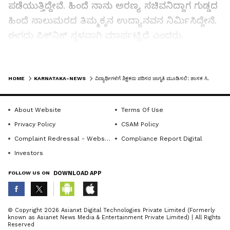
ಪಡೆಯುತ್ತಿದ್ದೇವೆ. ಹಿಂದೆ ನಾನು ಅರಣ್ಯ ಸಚಿವನಿದ್ದಾಗ ಗುಡ್ಡದ
ಹಿಂದೆ ಸಾಲುಮರದ ತಿಮ್ಮಕ್ಕನ ಉದ್ಯಾನವನ ನಿರ್ಮಿಸಿದ್ದೇನೆ.
ಈಗದು ಪಿಕ್‌ನಿಕ್ ಸ್ಥಳವಾಗಿ ಮಾರ್ಪಟ್ಟಿದೆ ಎಂದರು.
ಕನ್ಹೇರಿ ಕಾಡಸಿದ್ದೇಶ್ವರ ಮಠದ ಆವರಣದಲ್ಲಿ 300 ಎಕರೆ
LATEST VIDEOS
ರೈತರ ಫಾರ್ಮ್ ಮಾಡಲಾಗಿದೆ. ಅಲ್ಲಿ ಸಾಕಷ್ಟು ಪ್ರಮಾಣದಲ್ಲಿ
HOME
KARNATAKA-NEWS
ವಿದ್ಯಾರ್ಥಿಗಳಿಗೆ ಶಿಕ್ಷಕರು ಪರಿಸರ ಜಾಗೃತಿ ಮೂಡಿಸಲಿ: ಶಾಸಕ ಸಿ.ಸಿ. ಪಾಟೀಲ
ಗಿಡಗಳನ್ನು ನೆಡಲಾಗಿದೆ. ಕೊಲ್ಲಾಪುರ ಭಾಗದಲ್ಲಿ ಹೆಚ್ಚು
ಬಿಸಿಲಿದ್ದರೆ, ಕನ್ಹೇರಿ ಮಠದ ಆವರಣದಲ್ಲಿ ಬಿಸಿಲಿನ ತಾಪಮಾನ
About Website
Terms Of Use
ಕಡಿಮೆ ಇರುತ್ತದೆ. ಹೆಚ್ವಿನ ಗಿಡಗಳು ಜನರ ಆರೋಗ್ಯವನ್ನು
Privacy Policy
CSAM Policy
ಸಂರಕ್ಷಣೆ ಮಾಡಲಿದೆ ಎಂದರು.ಹಿಂದೆ ಯಡಿಯೂರಪ್ಪ
Complaint Redressal - Website
Compliance Report Digital
ಮುಖ್ಯಮಂತ್ರಿ ಆಗಿದ್ದಾಗ ಅವರ ಸಂಪುಟದಲ್ಲಿ ಅರಣ್ಯ ಸಚಿವ
Investors
ಮತ್ತು ಗಣಿ ಮತ್ತು ಭೂ ವಿಜ್ಞಾನ ಇಲಾಖೆ ಸಚಿವನಾಗಿದ್ದೆ. ಆಗ
FOLLOW US ON
DOWNLOAD APP
ಬಿಎಸ್ವೈ ಅವರು ಗಣಿ ಮತ್ತು ಭೂ ವಿಜ್ಞಾನ ಇಲಾಖೆ
ಖಾತೆಯನ್ನು ಮಾತ್ರ ವಹಿಸಿಕೊಳ್ಳಬೇಕೆಂದು ತಿಳಿಸಿದರು. ಗಣಿ
ಖಾತೆಯಿಂದ ರಾಜ್ಯಕ್ಕೆ ವರ್ಷದಲ್ಲಿ 4500 ಕೋಟಿ ರು.
ABOUT THE AUTHOR
© Copyright 2026 Asianxt Digital Technologies Private Limited (Formerly
known as Asianet News Media & Entertainment Private Limited) | All Rights
ಸಂಪನ್ಮೂಲ ಕ್ರೋಡೀಕರಿಸಿ ಕೊಟ್ಟಿದ್ದೇನೆ. ಅರಣ್ಯ
KannadaprabhaNewsNetwork
K
Reserved