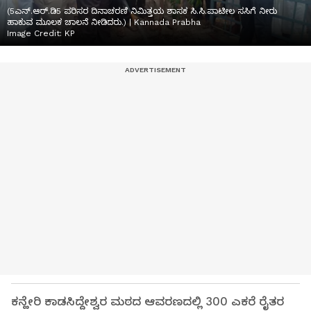
(5ಎನ್.ಆರ್.ಡಿ5 ಪರಿಸರ ದಿನಾಚರಣಿ ನಿಮಿತ್ತಯ ಶಾಸಕ ಸಿ.ಸಿ.ಪಾಟೀಲ ಸಸಿಗೆ ನೀರು
ಹಾಕುವ ಮೂಲಕ ಚಾಲನೆ ನೀಡಿದರು.) | Kannada Prabha
Image Credit:
KP
ಕನ್ಹೇರಿ ಕಾಡಸಿದ್ದೇಶ್ವರ ಮಠದ ಆವರಣದಲ್ಲಿ 300 ಎಕರೆ ರೈತರ