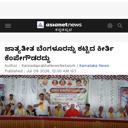
ಕನ್ನಡಪ್ರಭ
ಜಾತ್ಯತೀತ ಬೆಂಗಳೂರನ್ನು ಕಟ್ಟಿದ ಕೀರ್ತಿ
ಕೆಂಪೇಗೌಡರದ್ದು
Author :
KannadaprabhaNewsNetwork
|
Karnataka-News
Published :
Jul 09 2026, 12:30 AM IST