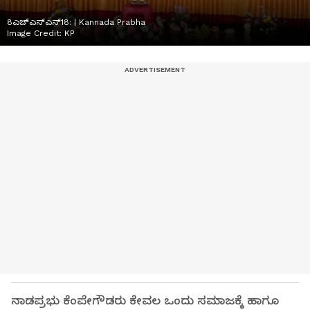
8ಎಚ್ಎಸ್ಎನ್18: | Kannada Prabha
Image Credit:
KP
ನಾಡಪ್ರಭು ಕೆಂಪೇಗೌಡರು ಕೇವಲ ಒಂದು ಸಮಾಜಕ್ಕೆ ಹಾಗೂ