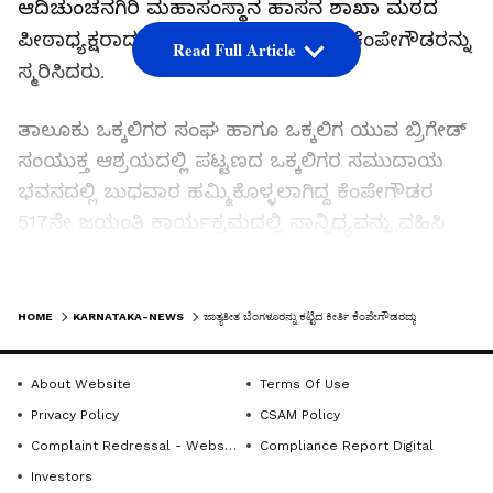
ಆದಿಚುಂಚನಗಿರಿ ಮಹಾಸಂಸ್ಥಾನ ಹಾಸನ ಶಾಖಾ ಮಠದ
ಪೀಠಾಧ್ಯಕ್ಷರಾದ ಶಂಭುನಾಥ ಸ್ವಾಮೀಜಿಗಳು ಕೆಂಪೇಗೌಡರನ್ನು
Read Full Article
ಸ್ಮರಿಸಿದರು.
ತಾಲೂಕು ಒಕ್ಕಲಿಗರ ಸಂಘ ಹಾಗೂ ಒಕ್ಕಲಿಗ ಯುವ ಬ್ರಿಗೇಡ್
ಸಂಯುಕ್ತ ಆಶ್ರಯದಲ್ಲಿ ಪಟ್ಟಣದ ಒಕ್ಕಲಿಗರ ಸಮುದಾಯ
ಭವನದಲ್ಲಿ ಬುಧವಾರ ಹಮ್ಮಿಕೊಳ್ಳಲಾಗಿದ್ದ ಕೆಂಪೇಗೌಡರ
517ನೇ ಜಯಂತಿ ಕಾರ್ಯಕ್ರಮದಲ್ಲಿ ಸಾನ್ನಿಧ್ಯವನ್ನು ವಹಿಸಿ
ಅವರು ಮಾತನಾಡಿದರು. ನಾಡಪ್ರಭು ಕೆಂಪೇಗೌಡರು ಕೇವಲ
ಒಂದು ಸಮಾಜಕ್ಕೆ ಹಾಗೂ ವರ್ಗಕ್ಕೆ ಸೀಮಿತವಾದವರಲ್ಲ.
LATEST VIDEOS
ಅವರು ಸರ್ವವ್ಯಾಪ್ತಿಯಾಗಿದ್ದಾರೆ. ಈ ಕಾರ್ಯಕ್ರಮದಲ್ಲಿ ಎಲ್ಲಾ
HOME
KARNATAKA-NEWS
ಜಾತ್ಯತೀತ ಬೆಂಗಳೂರನ್ನು ಕಟ್ಟಿದ ಕೀರ್ತಿ ಕೆಂಪೇಗೌಡರದ್ದು
ಸಮಾಜದ ಮುಖಂಡರನ್ನು ಕರೆದು ಜಾತ್ಯತೀತವಾಗಿ
ಮಾಡುತ್ತಿರುವುದು ಒಂದು ಅರ್ಥಗರ್ಭಿತವಾದ
About Website
Terms Of Use
ಸಮಾರಂಭವಾಗಿದೆ. 500 ವರ್ಷಗಳ ಹಿಂದೆಯೇ ಭವಿಷ್ಯದ
Privacy Policy
CSAM Policy
ದೃಷ್ಟಿಯಿಂದ ಆಗಿನ ಕಾಲದಲ್ಲಿಯೇ ನಗರದಲ್ಲಿ 1500
Complaint Redressal - Website
Compliance Report Digital
ಕೆರೆಕಟ್ಟೆಗಳನ್ನು ನಿರ್ಮಿಸಿ ನೀರಿನ ದಾಹ ಇಂಗಿಸಿದಂತಹ ಖ್ಯಾತಿ
Investors