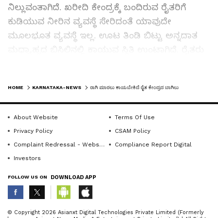
ನಿಲ್ಲುವಂತಾಗಿದೆ. ಖರೀದಿ ಕೇಂದ್ರಕ್ಕೆ ಬಂದಿರುವ ರೈತರಿಗೆ
ಕುಡಿಯುವ ನೀರಿನ ವ್ಯವಸ್ಥೆ ಸೇರಿದಂತೆ ಯಾವುದೇ
ಮೂಲಭೂತ ವ್ಯವಸ್ಥೆ ಇಲ್ಲ. ಊಟ ತಿಂಡಿ ಬಿಟ್ಟು ಅನ್ನದಾತ
ಮಧ್ಯಾಹ್ನದ ಬಿಸಿಲಿನಲ್ಲಿ ಕಾಯುವ ಸ್ಥಿತಿ ಉಂಟಾಗಿದೆ. ರೈತರು
ಕಷ್ಟಪಟ್ಟು ಬೆಳೆದ ರಾಗಿಯನ್ನು ತಮ್ಮ ದೈನಂದಿನ ಕಷ್ಟಗಳನ್ನು
ತೀರಿಸಿಕೊಳ್ಳುವ ಸಲುವಾಗಿ ಹಗಲು-ರಾತ್ರಿ ಎನ್ನದೆ ಖರೀದಿ
LATEST VIDEOS
HOME
KARNATAKA-NEWS
ರಾಗಿ ಮಾರಲು ಕಾಯಬೇಕಿದೆ ರೈತ ಕೇಂದ್ರದ ಬಾಗಿಲು
ಕೇಂದ್ರದ ಮುಂದೆ ಟೋಕನ್‌ಗಾಗಿ ನಿಲ್ಲುವಂತಾಗಿದೆ. ಖರೀದಿ
ಕೌಂಟರ್‌ಗಳನ್ನು ಹೆಚ್ಚು ಮಾಡಿದ್ದರೆ ರೈತರಿಗೆ ಇಂತಹ ಸ್ಥಿತಿ
About Website
Terms Of Use
ಬರುತ್ತಿರಲಿಲ್ಲ. ಅಧಿಕಾರಿಗಳಿಗೆ ಕನಿಷ್ಠ ಮಾನವೀಯತೆ
Privacy Policy
CSAM Policy
ಇಲ್ಲದಂತಾಗಿದೆ. ರೈತರನ್ನು ಪ್ರತಿ ಬಾರಿಯೂ ಇಂತಹ ಸಂಕಷ್ಟಕ್ಕೆ
Complaint Redressal - Website
Compliance Report Digital
ದೂಡುತ್ತಿದ್ದಾರೆ. ಜಿಲ್ಲಾಧಿಕಾರಿಗಳು ಇತ್ತ ಗಮನಹರಿಸಿ ಕೌಂಟರ್
Investors
ಸಂಖ್ಯೆಯನ್ನು ಹೆಚ್ಚಳ ಮಾಡಬೇಕು. ಅಥವಾ ಗ್ರಾಮ
ಪಂಚಾಯಿತಿ ಮಟ್ಟದಲ್ಲಿ ಟೋಕನ್ ವ್ಯವಸ್ಥೆ ಮಾಡಬೇಕೆಂದು
FOLLOW US ON
DOWNLOAD APP
ರೈತರು ಆಗ್ರಹಿಸಿದ್ದಾರೆ. ಕೋಟ್ 1 :
ABOUT THE AUTHOR
© Copyright 2026 Asianxt Digital Technologies Private Limited (Formerly
ಕಷ್ಟಪಟ್ಟು ಬೆಳೆದಿರುವ ರಾಗಿಯನ್ನು ಮಾರಲು ಬಂದರೆ ರಾಗಿ