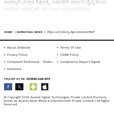
ಅದಕ್ಕಾಗಿ ಮಕ್ಕಳ ಶಿಕ್ಷಣಕ್ಕೆ, ಬಡವರಿಗೆ ಸರ್ಕಾರಿ ವೈದ್ಯಕೀಯ
ಕಾಲೇಜು ಅವಶ್ಯಕತೆ ಇದೆ ಎಂದು ಪ್ರತಿಪಾದಿಸಿದರು.
150 ಎಕರೆ ಜಾಗ ಹೊಂದಿರುವ ಏಕೈಕ ಜಿಲ್ಲೆ ವಿಜಯಪುರ.
LATEST VIDEOS
ಸುಸಜ್ಜಿತ ಜಾಗವನ್ನು ಹೊಂದಿರುವ ನಮ್ಮ ಜಿಲ್ಲೆಗೆ ಸರ್ಕಾರ
HOME
KARNATAKA-NEWS
ಜಿಲ್ಲೆಯ ಜನರ ಆರೋಗ್ಯ, ಶಿಕ್ಷಣ ಮಾರಾಟವಾಗದಿರಲಿ
ಸಂಪೂರ್ಣ ವೈದ್ಯಕೀಯ ಕಾಲೇಜನ್ನು ಆರಂಭಿಸಬೇಕು. ನಮ್ಮ
ಜಿಲ್ಲೆಯ ಸರ್ಕಾರಿ ಆಸ್ಪತ್ರೆಗೆ ಎರಡು ಬಾರಿ ರಾಜ್ಯ ಪ್ರಶಸ್ತಿ
About Website
Terms Of Use
ಲಭಿಸಿದೆ. ಅದಕ್ಕಾಗಿ ಸರ್ಕಾರ ಇದನ್ನು ಗಮನದಲ್ಲಿಟ್ಟುಕೊಂಡು
Privacy Policy
CSAM Policy
ಬಡ ಮಕ್ಕಳ ಶಿಕ್ಷಣಕ್ಕಾಗಿ ವೈದ್ಯಕೀಯ ಕಾಲೇಜು
Complaint Redressal - Website
Compliance Report Digital
ಆರಂಭಿಸಬೇಕು. ಒಂದುವೇಳೆ ಜಿಲ್ಲೆಯ ಶಾಸಕರು ಮತ್ತು
Investors
ಉಸ್ತುವಾರಿ ಸಚಿವರು, ಸರ್ಕಾರಿ ವೈದ್ಯಕೀಯ ಕಾಲೇಜು
FOLLOW US ON
DOWNLOAD APP
ಆರಂಭಿಸಬೇಕು ಎಂದು ಒತ್ತಾಯಿಸಿದರು.
ಹೋರಾಟ ಸಮಿತಿಯ ಅರವಿಂದ ಕುಲಕರ್ಣಿ, ಅಕ್ರಂ
ABOUT THE AUTHOR
© Copyright 2026 Asianxt Digital Technologies Private Limited (Formerly
known as Asianet News Media & Entertainment Private Limited) | All Rights
ಮಾಷಳಕರ, ಸಿದ್ಧಲಿಂಗ ಬಾಗೇವಾಡಿ, ಸುರೇಶ ಬಿಜಾಪುರ,
KannadaprabhaNewsNetwork
K
Reserved
ಬೋಗೇಶ್ ಸೋಲಾಪುರ, ಲಕ್ಷ್ಮಣ ‌ಕಂಬಾಗಿ, ಬಾಬುರಾವ