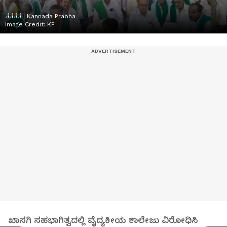
ತತತತ | Kannada Prabha
Image Credit:
KP
ಖಾಸಗಿ ಸಹಭಾಗಿತ್ವದಲ್ಲಿ ವೈದ್ಯಕೀಯ ಕಾಲೇಜು ವಿರೋಧಿಸಿ