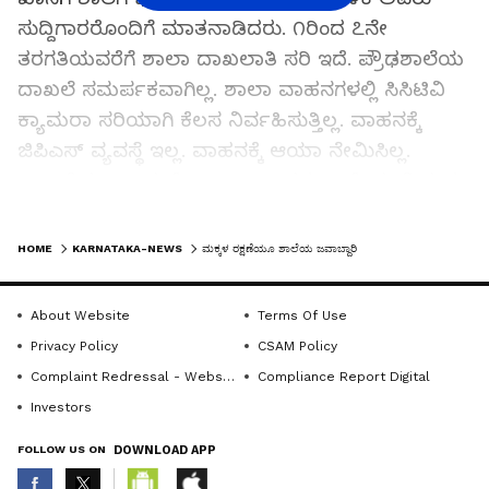
ಸುದ್ದಿಗಾರರೊಂದಿಗೆ ಮಾತನಾಡಿದರು. ೧ರಿಂದ ೭ನೇ
ತರಗತಿಯವರೆಗೆ ಶಾಲಾ ದಾಖಲಾತಿ ಸರಿ ಇದೆ. ಪ್ರೌಢಶಾಲೆಯ
ದಾಖಲೆ ಸಮರ್ಪಕವಾಗಿಲ್ಲ. ಶಾಲಾ ವಾಹನಗಳಲ್ಲಿ ಸಿಸಿಟಿವಿ
ಕ್ಯಾಮರಾ ಸರಿಯಾಗಿ ಕೆಲಸ ನಿರ್ವಹಿಸುತ್ತಿಲ್ಲ. ವಾಹನಕ್ಕೆ
ಜಿಪಿಎಸ್ ವ್ಯವಸ್ಥೆ ಇಲ್ಲ. ವಾಹನಕ್ಕೆ ಆಯಾ ನೇಮಿಸಿಲ್ಲ.
ಒಟ್ಟಾರೆ ಕರ್ನಾಟಕ ಮೋಟಾರ್ ವಾಹನ ಕಾಯ್ದೆಯ ನಿಯಮ
ಮತ್ತು ಸುಪ್ರೀಂ ಕೋರ್ಟ್ ರೂಪಿಸಿರುವ ಮಾರ್ಗಸೂಚಿಯನ್ನು
LATEST VIDEOS
ಉಲ್ಲಂಘಿಸಲಾಗಿದೆ. ಇದರ ಬಗ್ಗೆ ಸಾರಿಗೆ ಅಧಿಕಾರಿಗಳು ಕ್ರಮ
HOME
KARNATAKA-NEWS
ಮಕ್ಕಳ ರಕ್ಷಣೆಯೂ ಶಾಲೆಯ ಜವಾಬ್ದಾರಿ
ತೆಗೆದುಕೊಳ್ಳಬೇಕು ಎಂದು ಹೇಳಿದರು.
About Website
Terms Of Use
ನಿರ್ಲಕ್ಷ್ಯ ತೋರಿದ ಶಾಲೆಯ ಮುಖ್ಯ ಶಿಕ್ಷಕ, ಸಂಸ್ಥೆಯ ವಿರುದ್ಧ
Privacy Policy
CSAM Policy
ಕ್ರಮ ತೆಗೆದುಕೊಳ್ಳಬೇಕು. ಶಾಲಾ ದಾಖಲಾತಿಗಳನ್ನು
Complaint Redressal - Website
Compliance Report Digital
ಪರಿಶೀಲಿಸುವಲ್ಲಿ ವಿಫಲರಾಗಿರುವ ಶಿಕ್ಷಣ ಇಲಾಖೆಯ ಇಸಿಒ
Investors
ಮತ್ತು ಸಿಆರ್‌ಪಿ ಅವರೇ ಕಾರಣ ಕೇಳಿ ನೋಟಿಸ್ ನೀಡಬೇಕು.
FOLLOW US ON
DOWNLOAD APP
ಶಾಲೆಗೆ ಸಂಬಂಧಿಸಿದ ಶೈಕ್ಷಣಿಕ ದಾಖಲೆಗಳನ್ನು ಸಲ್ಲಿಸಬೇಕು
ಎಂದು ಡಿಡಿಪಿಐ ಬಲರಾಂ ಅವರಿಗೆ ಸೂಚಿಸಿದರು. ಆಯೋಗಕ್ಕೆ