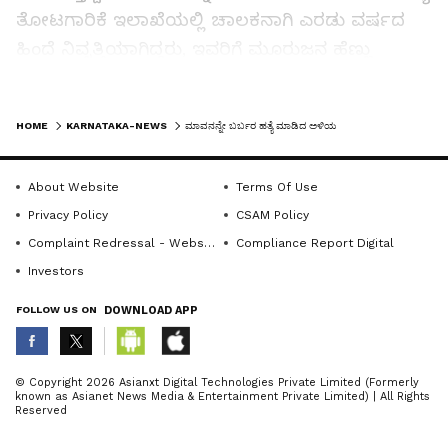
ತೋಟಗಾರಿಕೆ ಇಲಾಖೆಯಲ್ಲಿ ಚಾಲಕನಾಗಿ ಎರಡು ವರ್ಷದ
ಹಿಂದೆ ನಿವೃತ್ತಿಯಾಗಿದ್ದರು, ಇವರಿಗೆ ಮೂರುಜನ ಹೆಣ್ಣು
ಮಕ್ಕಳು ಹಾಗೂ ಒಬ್ಬ ಗಂಡು ಮಗ ಇದ್ದಾರೆ. ಹಿರಿ ಮಗಳು
ಮಹಾಲಕ್ಷ್ಮಿಗೆ ತನ್ನ ಹೆಂಡತಿ ತಮ್ಮ ಕುಮಾರನಿಗೆ 18 ವರ್ಷಗಳ
LATEST VIDEOS
HOME
KARNATAKA-NEWS
ಮಾವನನ್ನೇ ಬರ್ಬರ ಹತ್ಯೆ ಮಾಡಿದ ಅಳಿಯ
ಹಿಂದೆ ಮದುವೆ ಮಾಡಿಕೊಟ್ಟಿದ್ದರು. ಮಹಾಲಕ್ಷ್ಮಿ ಹಾಗೂ
ಕುಮಾರ್ ನಡುವೆ ಹಣದ ವಿಷಯವಾಗಿ ಜಗಳವಾಗಿ
About Website
Terms Of Use
ಮಹಾಲಕ್ಷ್ಮಿ ಏಳೆಂಟು ವರ್ಷಗಳಿಂದ ಬೇರೆ ನೆಲೆಸಿದ್ದಳು.
Privacy Policy
CSAM Policy
ಅಲ್ಲಿಗೂ ಹೋಗಿ ಹಣಕ್ಕಾಗಿ ಕುಮಾರ್ ಹೆಂಡತಿಯನ್ನು
Complaint Redressal - Website
Compliance Report Digital
ಹಣಕ್ಕಾಗಿ ಪೀಡಿಸುತ್ತಿದ್ದನು. ಹೀಗಾಗಿ ಮಹಾಲಕ್ಷ್ಮಿ ಮೂರು
Investors
ತಿಂಗಳಿಂದ ತನ್ನ ತಂದೆ ಜತೆ ಶಿವಗಂಗೆ ಬೆಟ್ಟದ ಬಳಿಯ
ಮೈಥೀಲೇಶ್ವರ ದೇವಾಲಯದ ಮನೆಯಲ್ಲಿಯೇ ನೆಲೆಸಿದ್ದರು.
FOLLOW US ON
DOWNLOAD APP
ಬೆಳಿಗ್ಗೆ ಗಲಾಟೆ ಸಂಜೆ ಕೊಲೆ: ಅ.9ರಂದು ಹೆಂಡತಿ ಇದ್ದ ಮನೆಗೆ
ಹೋಗಿ ನಿಮ್ಮ ಮಗಳನ್ನು ಕೊಲೆ ಮಾಡುತ್ತೇನೆಂದು ಮಾವ
ABOUT THE AUTHOR
© Copyright 2026 Asianxt Digital Technologies Private Limited (Formerly
ರಂಗಶಾಯಮ್ಯನ ಬಳಿ ಗಲಾಟೆ ಮಾಡಿದ್ದನು. ಕೂಡಲೇ
known as Asianet News Media & Entertainment Private Limited) | All Rights
KannadaprabhaNewsNetwork
K
Reserved
ಮಗಳಿಗೆ ಪೋನ್ ಮಾಡಿ ನಿನ್ನ ಗಂಡ ನಿನ್ನನ್ನು ಕೊಲೆ