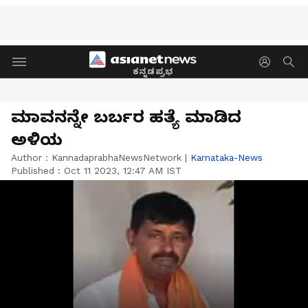
ಕನ್ನಡಪ್ರಭ
ಮಾವನನ್ನೇ ಬರ್ಬರ ಹತ್ಯೆ ಮಾಡಿದ
ಅಳಿಯ
Author :
KannadaprabhaNewsNetwork
|
Karnataka-News
Published :
Oct 11 2023, 12:47 AM IST