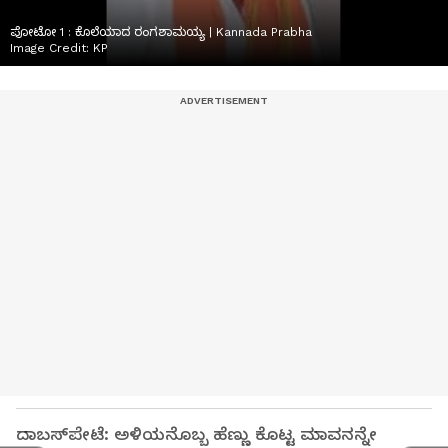
ಪೋಟೋ 1 : ಕೊಲೆಯಾದ ರಂಗಶಾಮಯ್ಯ | Kannada Prabha
Image Credit:
KP
ದಾಬಸ್‌ಪೇಟೆ: ಅಳಿಯನೊಬ್ಬ ಹೆಣ್ಣು ಕೊಟ್ಟ ಮಾವನನ್ನೇ