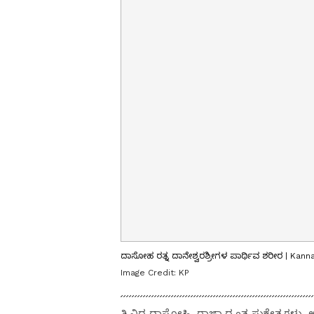
ದಾಸೋಹ ರತ್ನ ದಾನೇಶ್ವರಶ್ರೀಗಳ ಪಾರ್ಥಿವ ಶರೀರ | Kan
Image Credit:
KP
ತ್ರಿವಿಧ ದಾಸೋಹಿ, ರಾಜ್ಯಾದ್ಯಂತ ಸುಕ್ಷೇತ್ರಗಳ