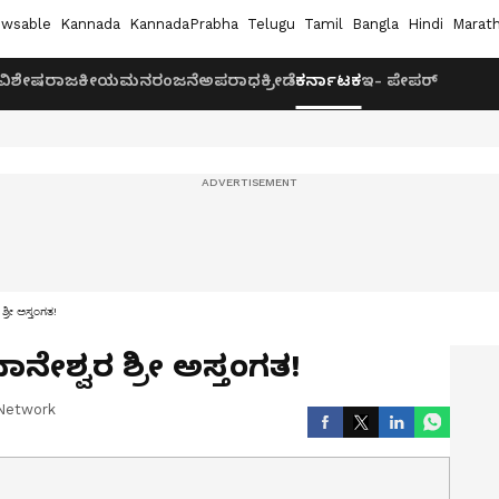
wsable
Kannada
KannadaPrabha
Telugu
Tamil
Bangla
Hindi
Marath
ವಿಶೇಷ
ರಾಜಕೀಯ
ಮನರಂಜನೆ
ಅಪರಾಧ
ಕ್ರೀಡೆ
ಕರ್ನಾಟಕ
ಇ- ಪೇಪರ್
ಶ್ರೀ ಅಸ್ತಂಗತ!
ಾನೇಶ್ವರ ಶ್ರೀ ಅಸ್ತಂಗತ!
Network