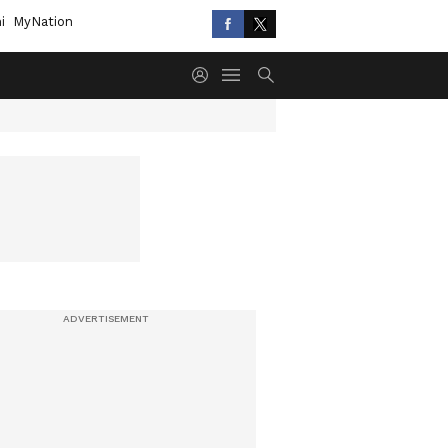
i
MyNation