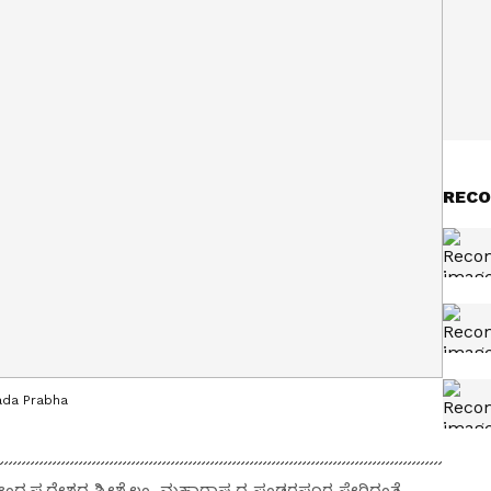
RECO
nada Prabha
ು, ಆಂಧ್ರಪ್ರದೇಶದ ಶ್ರೀಶೈಲಂ, ಮಹಾರಾಷ್ಟ್ರದ ಫಂಡರಪೂರ ಸೇರಿದಂತೆ