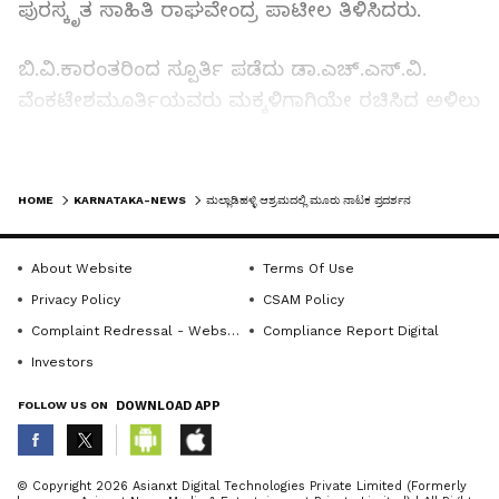
ಪುರಸ್ಕೃತ ಸಾಹಿತಿ ರಾಘವೇಂದ್ರ ಪಾಟೀಲ ತಿಳಿಸಿದರು.
ಬಿ.ವಿ.ಕಾರಂತರಿಂದ ಸ್ಪೂರ್ತಿ ಪಡೆದು ಡಾ.ಎಚ್.ಎಸ್.ವಿ.
ವೆಂಕಟೇಶಮೂರ್ತಿಯವರು ಮಕ್ಕಳಿಗಾಗಿಯೇ ರಚಿಸಿದ ಅಳಿಲು
ರಾಮಾಯಣ ನಾಟಕ ಮೂಲ ರಾಮಾಯಣ ಮಹಾಕಾವ್ಯದ
ಈ ಉಪಕಥೆಯಲ್ಲಿ ಅಳಿಲು ಮರಿಯೊಂದು ಸಮುದ್ರಕ್ಕೆ ಸೇತುವೆ
LATEST VIDEOS
ಕಟ್ಟಲು ಕಪಿ ಸೇನೆ ಜೊತೆ ತಾನೂ ಕೈಲಾದ ಸೇವೆ ಸಲ್ಲಿಸಿ
HOME
KARNATAKA-NEWS
ಮಲ್ಲಾಡಿಹಳ್ಳಿ ಆಶ್ರಮದಲ್ಲಿ ಮೂರು ನಾಟಕ ಪ್ರದರ್ಶನ
ರಾಮನಿಗೆ ಸಹಾಯ ಮಾಡಲು ಹೊರಟ ಕಥೆಯ ನಾಟಕ.
About Website
Terms Of Use
ಲಿಯೋ ಟಾಲ್ಸ್‌ಟಾಯ್ ಅವರ ಸಣ್ಣ ಕಥೆಯಾದಾರಿಸಿ
Privacy Policy
CSAM Policy
ಡಾ.ಚಂದ್ರಶೇಖರ ಕಂಬಾರ ರಚಿಸಿದ ಬೆಪ್ಪತಕ್ಕಡಿ
Complaint Redressal - Website
Compliance Report Digital
ಬೋಳೇಶಂಕರ ನಾಟಕವನ್ನು ಶಾಲಾ ವಿದ್ಯಾರ್ಥಿಗಳು
Investors
ಅಭಿನಯಿಸಲಿಕ್ಕೆ ಅನುಕೂಲವಾಗುವಂತೆ ಬಹಳಷ್ಟು
FOLLOW US ON
DOWNLOAD APP
ಮಾರ್ಪಾಡು ಮಾಡಲಾಗಿದೆ. ತನ್ನ ಸುತ್ತಲಿನ ಜನರಿಂದ
ಬೆಪ್ಪತಕ್ಕಡಿ ಎಂದು ಬೈಯಿಸಿಕೊಳ್ಳುವ ಅಪ್ಪಟ ಕಾಯಕ ಜೀವಿ,
ಹಳ್ಳಿ ಹೈದನೊಬ್ಬನ ಕಥೆಯಿದು. ಸರಳ ಸುಂದರ ಬದುಕನ್ನು
ABOUT THE AUTHOR
© Copyright 2026 Asianxt Digital Technologies Private Limited (Formerly