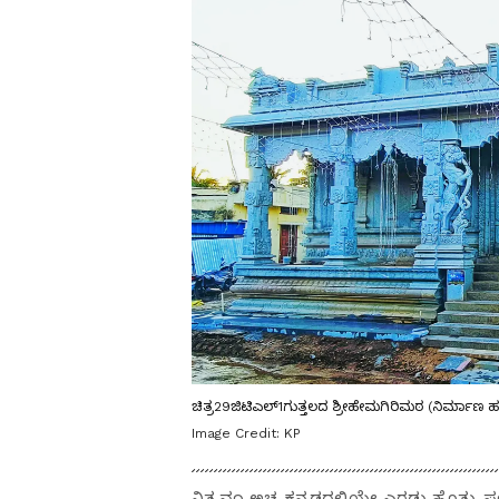
ಚಿತ್ರ29ಜಿಟಿಎಲ್1ಗುತ್ತಲದ ಶ್ರೀಹೇಮಗಿರಿಮಠ (ನಿರ್ಮಾಣ 
Image Credit:
KP
ನಿತ್ಯವೂ ಅಚ್ಚ ಕನ್ನಡದಲ್ಲಿಯೇ ಎರಡು ಹೊತ್