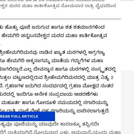
ಸವೇಶ್ವರ ಮಠದ ಮಹಾ ಕಾರ್ತಿಕೋತ್ಸವ ಸೋಮವಾರ ರಾತ್ರಿ ವೈಭವದಿಂದ
ಎರಡು ಹೊತ್ತು ಪೂಜೆ ಜರುಗುವ ಹಾಗೂ ಶತ ಶತಮಾನಗಳಿಂದ
ದ ಹೇಮಗಿರಿ ಚನ್ನಬಸವೇಶ್ವರ ಮಠದ ಮಹಾ ಕಾರ್ತಿಕೋತ್ಸವ
.
್ರೀಹೇಮಗಿರಿಮಠವು ನಾಡಿನ ಖ್ಯಾತ ಮಠಗಳಲ್ಲಿ ಅಗ್ರಗಣ್ಯ
 ಹಾಗೂ ಹೇಮಗಿರಿ ಅಕ್ಕನಾಗಮ್ಮ ಮಾತೆಯ ಗದ್ದುಗೆಗಳ ಮಹಾ
ಷಿಯಾಗಲಿದ್ದಾರೆ.ಎಲ್ಲ ದೇವಸ್ಥಾನ ಹಾಗೂ ಮಠಗಳಲ್ಲಿ ಸಂಸ್ಕೃತದಲ್ಲಿ
ಗುತ್ತಲ ಪಟ್ಟಣದಲ್ಲಿರುವ ಶ್ರೀಹೇಮಗಿರಿಮಠದಲ್ಲಿ ಮಾತ್ರ ನಿತ್ಯ 2
ವೆ. ಗ್ರಹಣಗಳ ಜರುಗಿದ ಸಂದರ್ಭದಲ್ಲಿ ಗ್ರಹಣ ಮೋಕ್ಷದ ನಂತರ
್ರೀಮಠದಲ್ಲಿ ಇಂದಿಗೂ ಅನೇಕ ಸಂಪ್ರದಾಯ ಆಚರಣೆಗಳು
ರಾಹ್ಮೀ ಮಹೂರ್ತ ಹಾಗೂ ಗೋದೂಳಿ ಸಮಯದಲ್ಲಿ ನಗಾರಿಯನ್ನು
ೂ ರಾತ್ರಿ ಪೂಜೆ ವೇಳೆ ಸಹ ನಗಾರಿಯನ್ನು ಬಾರಿಸಲಾಗುತ್ತದೆ.
READ FULL ARTICLE
ನಿತ್ಯವೂ ಪೂಜೆಯನ್ನು ಯಾವುದೇ ಕಾರಣಕ್ಕೂ ತಪ್ಪಿಸದೇ
ೆಗೆ ಸಾಕ್ಷಿಯಾಗಿದೆ.ಸೋಮವಾರ ಎಳ್ಳು ಅಮವಾಸ್ಯೆಯಂದು ಮಹಾ