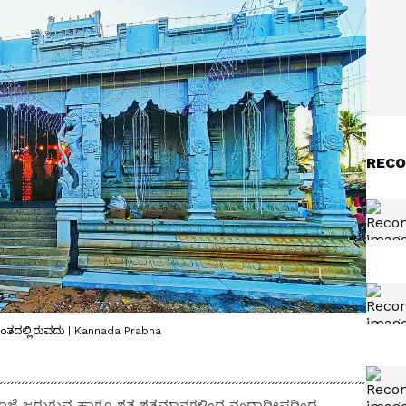
RECO
ಹಂತದಲ್ಲಿರುವದು | Kannada Prabha
ತು ಪೂಜೆ ಜರುಗುವ ಹಾಗೂ ಶತ ಶತಮಾನಗಳಿಂದ ನಂದಾದೀಪದಿಂದ