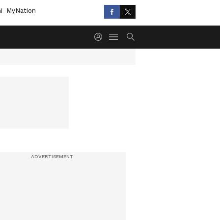
i
MyNation