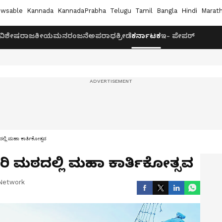
wsable
Kannada
KannadaPrabha
Telugu
Tamil
Bangla
Hindi
Marath
ವಿಶೇಷ
ರಾಜಕೀಯ
ಮನರಂಜನೆ
ಅಪರಾಧ
ಕ್ರೀಡೆ
ಕರ್ನಾಟಕ
ಇ- ಪೇಪರ್
ಲ್ಲಿ ಮಹಾ ಕಾರ್ತಿಕೋತ್ಸವ
ರಿ ಮಠದಲ್ಲಿ ಮಹಾ ಕಾರ್ತಿಕೋತ್ಸವ
Network