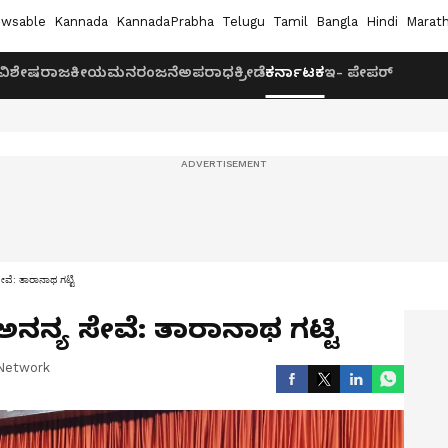
wsable
Kannada
KannadaPrabha
Telugu
Tamil
Bangla
Hindi
Marath
ವಿಶೇಷ
ರಾಜಕೀಯ
ಮನರಂಜನೆ
ಅಪರಾಧ
ಕ್ರೀಡೆ
ಕರ್ನಾಟಕ
ಇ- ಪೇಪರ್
ವೆ: ತಾರಾನಾಥ ಗಟ್ಟಿ
ನನ್ಯ ಸೇವೆ: ತಾರಾನಾಥ ಗಟ್ಟಿ
Network