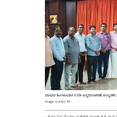
ಮಾಧವ ತಿಂಗಳಾಯರ 113ನೇ ಜನ್ಮದಿನಾಚರಣೆ ಸಂಸ್ಮರಣೆ 
Image Credit:
KP
: ತುಳುವಿನ ಮೊದಲ ಪ್ರಕಟಿತ ನಾಟಕ ಕೃತಿ ‘