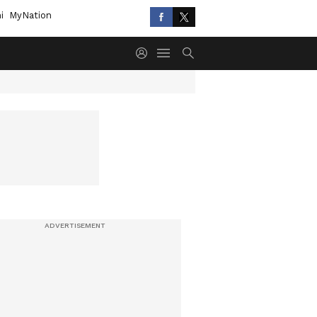
i
MyNation