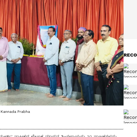
RECO
| Kannada Prabha
ಜನ ಮರ್ಲ್’ ನಾಟಕದ ಲೇಖಕ ಮಾಧವ ತಿಂಗಳಾಯರು 30 ನಾಟಕಗಳನ್ನು