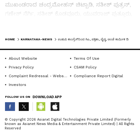
ಮುಖಂಡರಾದ ಚಂದ್ರಮೋಹನ್ ಚಿಟ್ಪಾಡಿ, ಸತೀಶ್ ಪುತ್ರನ್,
ಗಣೇಶ್ ನೆರ್ಗಿ, ಸತೀಶ್ ಕೊಡವೂರು, ಯುವರಾಜ್ ಪುತ್ತೂರು,
ಸಂಧ್ಯಾ ತಿಲಕ್ರಾಜ್, ಮಮತಾ ಶೆಟ್ಟಿ, ಭರತ್ ಕುಮಾರ್,
ಸಂಜಯ್ ಆಚಾರ್ಯ, ಲಕ್ಷ್ಮೀಶ್ ಶೆಟ್ಟಿ, ಲ್ಯಾನ್ಸಿ ಡಿ’ಸೋಜಾ,
LATEST VIDEOS
HOME
KARNATAKA-NEWS
ಉಡುಪಿ ಕಾಂಗ್ರೆಸ್‌ನಿಂದ ಸಿಎ, ಪತ್ರಿಕಾ, ವೈದ್ಯ, ಅಂಚೆ ಕಾರ್ಮಿಕ ದಿನಾಚರಣೆ
ಯಾದವ್ ಆಚಾರ್ಯ, ಅರ್ಚನಾ ದೇವಾಡಿಗ, ಸಚಿನ್
ಮತ್ತಿತರರು ಉಪಸ್ಥಿತರಿದ್ದರು.
About Website
Terms Of Use
Privacy Policy
CSAM Policy
Complaint Redressal - Website
Compliance Report Digital
Investors
FOLLOW US ON
DOWNLOAD APP
ABOUT THE AUTHOR
© Copyright 2026 Asianxt Digital Technologies Private Limited (Formerly
known as Asianet News Media & Entertainment Private Limited) | All Rights
KannadaprabhaNewsNetwork
K
Reserved