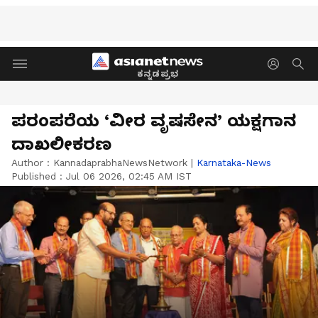
ಕನ್ನಡಪ್ರಭ
ಪರಂಪರೆಯ ‘ವೀರ ವೃಷಸೇನ’ ಯಕ್ಷಗಾನ
ದಾಖಲೀಕರಣ
Author :
KannadaprabhaNewsNetwork
|
Karnataka-News
Published :
Jul 06 2026, 02:45 AM IST