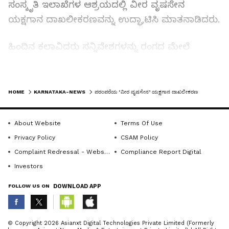
ಸಂಸ್ಕೃತಿ ಇಲಾಖೆಗಳ ಆಶ್ರಯದಲ್ಲಿ ವೀರ ವೃಷಸೇನ
ಯಕ್ಷಗಾನ ದಾಖಲೀಕರಣವನ್ನು ಉದ್ಘಾಟಿಸಿ ಮಾತನಾಡಿದರು.
ಹಿಂದಿನ ಕಲಾವಿದರು ಸನ್ನಿವೇಶಗಳನ್ನು ರಂಗದ ಮೇಲೆ
ಕಟ್ಟುತ್ತಿದ್ದ ರೀತಿ ಅನನ್ಯವಾದುದು. ಹಳೆಯದು ಯಾವಾಗಲೂ
ಅಮೂಲ್ಯವಾದದ್ದು, ಅದನ್ನು ಉಳಿಸಿಕೊಂಡು ಬೆಳೆಸಿಕೊಂಡು
LATEST VIDEOS
ಬರಬೇಕಾಗಿರುವುದು ನಮ್ಮೆಲ್ಲರ ಆದ್ಯಕರ್ತವ್ಯ. ಆ ನಿಟ್ಟಿನಲ್ಲಿ
HOME
KARNATAKA-NEWS
ಪರಂಪರೆಯ ‘ವೀರ ವೃಷಸೇನ’ ಯಕ್ಷಗಾನ ದಾಖಲೀಕರಣ
ಯಕ್ಷಗಾನ ಕೇಂದ್ರ ಇಂತಹ ಪ್ರಯತ್ನವನ್ನು ಮಾಡುತ್ತಿರುವುದು
ಶ್ಲಾಘನೀಯ ಎಂದರು. ಉಡುಪಿ ಕನ್ನಡ ಮತ್ತು ಸಂಸ್ಕೃತಿ
About Website
Terms Of Use
ಇಲಾಖೆ ಸಹಾಯಕ ನಿರ್ದೇಶಕಿ ಪೂರ್ಣಿಮ ಮಾತನಾಡಿ, ಶುದ್ಧ
Privacy Policy
CSAM Policy
ಕನ್ನಡ ಬಳಕೆಯ ಯಕ್ಷಗಾನ ಕಲೆಯಿಂದ ಕನ್ನಡ ಭಾಷೆ
Complaint Redressal - Website
Compliance Report Digital
ಉಳಿಯುತ್ತಿದೆ. ಇಂತಹ ದಾಖಲೀಕರಣದ ಮೂಲಕ ಹೊಸ
Investors
ತಲೆಮಾರಿಗೆ ಪರಂಪರೆಯ ಯಕ್ಷಗಾನವನ್ನು ತಲುಪಿಸುವುದು
FOLLOW US ON
DOWNLOAD APP
ಸಾಧ್ಯವಿದೆ ಎಂದರು. ಯಕ್ಷಗಾನ ಕೇಂದ್ರದ ಸಲಹಾ ಸಮಿತಿ
ಸದಸ್ಯರಾದ ವಿಶ್ವನಾಥ ಶೆಣೈ, ಮೀನಲಕ್ಷಿಣಿ ಅಡ್ಯಂತಾಯ,
ವಿ.ಜಿ. ಶೆಟ್ಟಿ, ಭುವನ ಪ್ರಸಾದ್ ಹೆಗ್ಡೆ, ಡಾ. ಜಗದೀಶ್ ಶೆಟ್ಟಿ
ABOUT THE AUTHOR
© Copyright 2026 Asianxt Digital Technologies Private Limited (Formerly