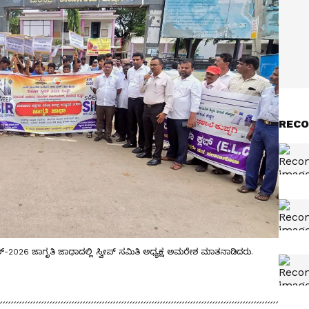
RECO
‌-2026 ಜಾಗೃತಿ ಜಾಥಾದಲ್ಲಿ ಸ್ವೀಪ್‌ ಸಮಿತಿ ಅಧ್ಯಕ್ಷ ಅಮರೇಶ ಮಾತನಾಡಿದರು.