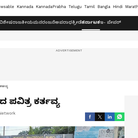
wsable
Kannada
KannadaPrabha
Telugu
Tamil
Bangla
Hindi
Marath
ವಿಶೇಷ
ರಾಜಕೀಯ
ಮನರಂಜನೆ
ಅಪರಾಧ
ಕ್ರೀಡೆ
ಕರ್ನಾಟಕ
ಇ- ಪೇಪರ್
ಕರ್ತವ್ಯ
 ಪವಿತ್ರ ಕರ್ತವ್ಯ
Network