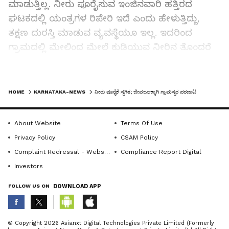
ಮಾಡುತ್ತಿಲ್ಲ. ನೀರು ಪೂರೈಸುವ ಇಂಜಿನವಾರಿ ಹತ್ತಿರದ
ಘಟಕದಲ್ಲಿ ಯಂತ್ರಗಳ ರಿಪೇರಿ ಇದೆ ಎಂದು ಹೇಳುತ್ತಿದ್ದು,
ತಕ್ಷಣ ದುರಸ್ತಿ ಮಾಡುವ ವ್ಯವಸ್ಥೆಯೂ ಇಲ್ಲ. ಇದರಿಂದ
ಗ್ರಾಮದಲ್ಲಿ ಮೇಲಿಂದ ಮೇಲೆ ಕುಡಿಯುವ ನೀರಿನ ತೊಂದರೆ
ತಪ್ಪಿದ್ದಲ್ಲ ಎಂದು ಗ್ರಾಪಂ ಮಾಜಿ ಸದಸ್ಯ ಶಿವು ಚೊಳಚಗುಡ್ಡ
ಆರೋಪಿಸಿದ್ದಾರೆ.
LATEST VIDEOS
HOME
KARNATAKA-NEWS
ನೀರು ಪೂರೈಕೆ ಸ್ಥಗಿತ; ಜೀವಜಲಕ್ಕಾಗಿ ಗ್ರಾಮಸ್ಥರ ಪರದಾಟ
ನದಿಗೆ ನೀರು ತರಲು ಹಾಗೂ ಬಟ್ಟೆ ತೊಳೆಯಲು ಹೋದರೆ
ಮೊಸಳೆಗಳ ಕಾಟವಿದೆ. ಏನಾದರೂ ಅನಾಹುತವಾದರೆ ಯಾರು
About Website
Terms Of Use
ಹೊಣೆ ಎಂದು ಮಹಿಳೆಯರು ಪ್ರಶ್ನಿಸುತ್ತಾರೆ. ಕುಡಿಯುವ ನೀರು
Privacy Policy
CSAM Policy
ಟ್ಯಾಪ್ ಗಳ ಗುಂಡಿಗಳಲ್ಲಿ ಪೈಪ್ ಲೀಕೇಜ್ ಇದ್ದರೂ ಅದನ್ನು
Complaint Redressal - Website
Compliance Report Digital
ದುರಸ್ತಿಗೊಳಿಸದೇ ಮಲೀನ ನೀರು ತೆಗೆಯದೇ ನೀರು
Investors
ಬಿಡುತ್ತಾರೆ. ಇದರಿಂದ ಲೀಕೇಜ್ ಇರುವ ಕುಡಿಯುವ ನೀರಿನ
FOLLOW US ON
DOWNLOAD APP
ಪೈಪ್‌ನಲ್ಲಿ ಕೊಳಚೆ ನೀರು ಸಹ ಪೂರೈಕೆಯಾಗುತ್ತಿದೆ. ಇದರಿಂದ
ಗ್ರಾಮಸ್ಥರು ಸಾಂಕ್ರಾಮಿಕ ರೋಗಗಳಿಂದ ನರಳುವಂತಾಗಿದೆ
ABOUT THE AUTHOR
ಎಂದು ಲಕ್ಷ್ಮವ್ವ ಮಲ್ಲಪ್ಪ ಕುರಿ, ಯಮನವ್ವ ಕುರಿ, ಬಸಯ್ಯ
© Copyright 2026 Asianxt Digital Technologies Private Limited (Formerly