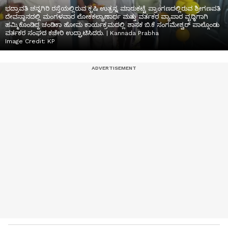
ಭದ್ರಾವತಿ ಚನ್ನಗಿರಿ ರಸ್ತೆಯಲ್ಲಿರುವ ಕೃಷಿ ಉತ್ಪನ್ನ ಮಾರುಕಟ್ಟೆ ಪ್ರಾಂಗಣದಲ್ಲಿರುವ ಶ್ರೀಗಣಪತಿ
ದೇವಸ್ಥಾನದಲ್ಲಿ ಮಂಗಳವಾರ ಲೋಕಕಲ್ಯಾಣಾರ್ಥ ಮತ್ತು ವರ್ತಕರ ವ್ಯಾಪಾರ ವೃಧ್ಧಿಗಾಗಿ
ಹಮ್ಮಿಕೊಂಡಿದ್ದ ಚಂಡಿಕಾ ಹೋಮ ಕಾರ್ಯಕ್ರಮದಲ್ಲಿ ಶಾಸಕ ಬಿ.ಕೆ ಸಂಗಮೇಶ್ವರ್ ಪಾಲ್ಗೊಂಡು
ವರ್ತಕರ ಸಂಘದ ಕಚೇರಿ ಉದ್ಘಾಟಿಸಿದರು. | Kannada Prabha
Image Credit:
KP