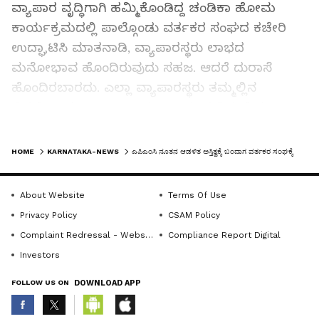
ವ್ಯಾಪಾರ ವೃದ್ಧಿಗಾಗಿ ಹಮ್ಮಿಕೊಂಡಿದ್ದ ಚಂಡಿಕಾ ಹೋಮ
ಕಾರ್ಯಕ್ರಮದಲ್ಲಿ ಪಾಲ್ಗೊಂಡು ವರ್ತಕರ ಸಂಘದ ಕಚೇರಿ
ಉದ್ಘಾಟಿಸಿ ಮಾತನಾಡಿ, ವ್ಯಾಪಾರಸ್ಥರು ಲಾಭದ
ಮನೋಭಾವ ಹೊಂದಿರುವುದು ಸಹಜ. ಆದರೆ ದುರಾಸೆ
ಹೊಂದಿರಬಾರದು. ಎಲ್ಲಾ ವ್ಯಾಪಾರಸ್ಥರು ತಮ್ಮಲ್ಲಿನ
ಭಿನ್ನಭಿಪ್ರಾಯ ಬದಿಗಿಟ್ಟು ಒಗ್ಗಟ್ಟಾಗಿ ಮುನ್ನಡೆಯಬೇಕು.
ಅಲ್ಲದೆ ಕೃಷಿ ಉತ್ಪನ್ನ ಮಾರುಕಟ್ಟೆ ಸಮಿತಿಯೊಂದಿಗೆ
LATEST VIDEOS
ಕೈಜೋಡಿಸಿ ಅದರ ಏಳಿಗೆಗೆ ಶ್ರಮಿಸಬೇಕೆಂದರು.
HOME
KARNATAKA-NEWS
ಎಪಿಎಂಸಿ ನೂತನ ಆಡಳಿತ ಅಸ್ತಿತ್ವಕ್ಕೆ ಬಂದಾಗ ವರ್ತಕರ ಸಂಘಕ್ಕೆ ನಿವೇಶನ: ಸಂಗಮೇಶ್ವರ್
ನಗರಸಭೆ ಹಿರಿಯ ಸದಸ್ಯ ಬಿ.ಕೆ ಮೋಹನ್ ಮಾತನಾಡಿ,
About Website
Terms Of Use
ವರ್ತಕರು ತಮ್ಮ ವ್ಯಾಪಾರಕ್ಕೆ ಮಾತ್ರ ಹೆಚ್ಚಿನ ಒತ್ತು ನೀಡದೆ
Privacy Policy
CSAM Policy
ಒಗ್ಗಟ್ಟಿನ ಮೂಲಕ ಸಂಘದ ಏಳಿಗೆಗೂ ಗಮನ ನೀಡಬೇಕು.
Complaint Redressal - Website
Compliance Report Digital
ವ್ಯಾಪಾರಸ್ಥರಲ್ಲಿ ಪೈಪೋಟಿ ಸಹಜ. ಆದರೆ ಪೈಪೋಟಿ
Investors
ಆರೋಗ್ಯಕರವಾಗಿರಬೇಕು. ಯಾವುದೇ ಸಂಘರ್ಷಕ್ಕೆ
FOLLOW US ON
DOWNLOAD APP
ಎಡೆಮಾಡಿಕೊಡಬಾರದು ಎಂದರು. ಇದೀಗ ಬಹಳಷ್ಟು
ಮುಂದುವರೆದ ತಂತ್ರಜ್ಞಾನ ಸಂಪರ್ಕ ವ್ಯವಸ್ಥೆಗಳಿದ್ದು, ಇಲ್ಲಿಯೇ