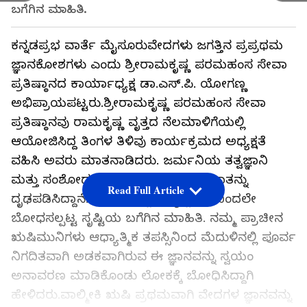
ಬಗೆಗಿನ ಮಾಹಿತಿ.
ಕನ್ನಡಪ್ರಭ ವಾರ್ತೆ ಮೈಸೂರುವೇದಗಳು ಜಗತ್ತಿನ ಪ್ರಪ್ರಥಮ
ಜ್ಞಾನಕೋಶಗಳು ಎಂದು ಶ್ರೀರಾಮಕೃಷ್ಣ ಪರಮಹಂಸ ಸೇವಾ
ಪ್ರತಿಷ್ಠಾನದ ಕಾರ್ಯಾಧ್ಯಕ್ಷ ಡಾ.ಎಸ್.ಪಿ. ಯೋಗಣ್ಣ
ಅಭಿಪ್ರಾಯಪಟ್ಟರು.ಶ್ರೀರಾಮಕೃಷ್ಣ ಪರಮಹಂಸ ಸೇವಾ
ಪ್ರತಿಷ್ಠಾನವು ರಾಮಕೃಷ್ಣ ವೃತ್ತದ ನೆಲಮಾಳಿಗೆಯಲ್ಲಿ
ಆಯೋಜಿಸಿದ್ದ ತಿಂಗಳ ತಿಳಿವು ಕಾರ್ಯಕ್ರಮದ ಅಧ್ಯಕ್ಷತೆ
ವಹಿಸಿ ಅವರು ಮಾತನಾಡಿದರು. ಜರ್ಮನಿಯ ತತ್ವಜ್ಞಾನಿ
ಮತ್ತು ಸಂಶೋಧಕ ಮ್ಯಾಕ್ಸ್‌ ‌ಮುಲ್ಲರ್ ಈ ಮಾತನ್ನು
Read Full Article
ದೃಢಪಡಿಸಿದ್ದಾನೆ. ವೇದಗಳು ಸ್ವತಃ ಸೃಷ್ಟಿಕರ್ತನಿಂದಲೇ
ಬೋಧಸಲ್ಪಟ್ಟ ಸೃಷ್ಟಿಯ ಬಗೆಗಿನ ಮಾಹಿತಿ. ನಮ್ಮ ಪ್ರಾಚೀನ
ಋಷಿಮುನಿಗಳು ಆಧ್ಯಾತ್ಮಿಕ ತಪಸ್ಸಿನಿಂದ ಮೆದುಳಿನಲ್ಲಿ ಪೂರ್ವ
ನಿಗದಿತವಾಗಿ ಅಡಕವಾಗಿರುವ ಈ ಜ್ಞಾನವನ್ನು ಸ್ವಯಂ
ಅನಾವರಣ ಮಾಡಿಕೊಂಡು ಲೋಕಕ್ಕೆ ಬೋಧಿಸಿದ್ದಾಗಿ
ಹೇಳಿದರು.ವಾಲ್ಮೀಕಿ ಋಷಿ ಪ್ರಥಮವಾಗಿ ವೇದಗಳ ಜ್ಞಾನವನ್ನು